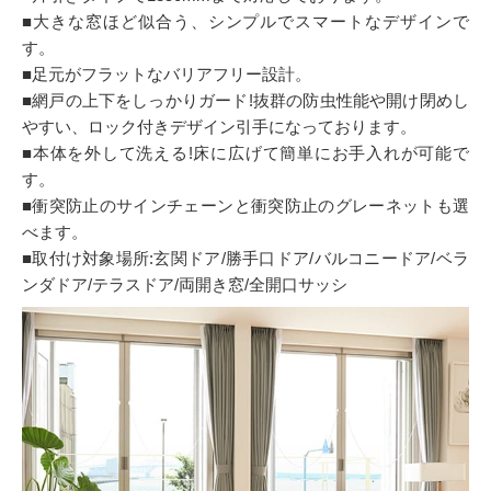
■大きな窓ほど似合う、シンプルでスマートなデザインで
す。
■足元がフラットなバリアフリー設計。
■網戸の上下をしっかりガード!抜群の防虫性能や開け閉めし
やすい、ロック付きデザイン引手になっております。
■本体を外して洗える!床に広げて簡単にお手入れが可能で
す。
■衝突防止のサインチェーンと衝突防止のグレーネットも選
べます。
■取付け対象場所:玄関ドア/勝手口ドア/バルコニードア/ベラ
ンダドア/テラスドア/両開き窓/全開口サッシ