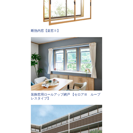
断熱内窓【楽窓Ⅱ】
装飾窓用ロールアップ網戸 【セロアⅢ ループ
レスタイプ】