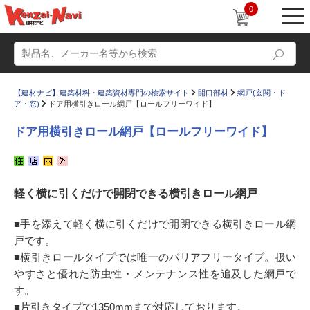
0
【建材ナビ】建築材料・建築資材専門の検索サイト
開口部材
網戸(玄関・ド
ア・窓)
ドア用横引きロール網戸【ロールフリーワイド】
ドア用横引きロール網戸【ロールフリーワイド】
動画
ショールーム
軽く横に引くだけで開閉できる横引きロール網戸
かたなび
コラム
すまいリング
設計士インタビュー
■手を添えて軽く横に引くだけで開閉できる横引きロール網
戸です。
Q＆A
販売・施工代理店募集
■横引きロールタイプでは唯一のバリアフリータイプ。扱い
お気に入り
やすさと優れた防虫性・メンテナンス性を追及した網戸で
す。
■片引きタイプで1350mmまで対応しております。