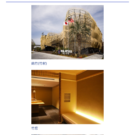
銘竹(竹材)
竹窓