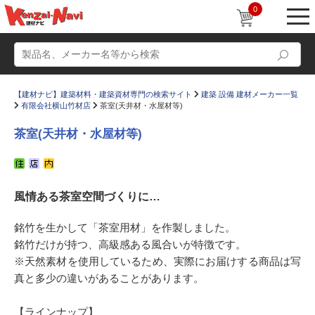
0
【建材ナビ】建築材料・建築資材専門の検索サイト
建築 設備 建材メーカー一覧
有限会社横山竹材店
茶室(天井材・水屋材等)
茶室(天井材・水屋材等)
動画
ショールーム
風情ある茶室空間づくりに…
かたなび
コラム
すまいリング
設計士インタビュー
銘竹を生かして「茶室用材」を作製しました。
銘竹だけが持つ、高級感ある風合いが特徴です。
Q＆A
販売・施工代理店募集
※天然素材を使用しているため、実際にお届けする商品は写
お気に入り
真と多少の違いがあることがあります。
【ラインナップ】