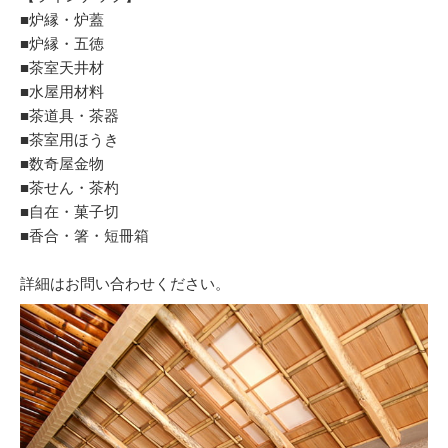
■炉縁・炉蓋
■炉縁・五徳
■茶室天井材
■水屋用材料
■茶道具・茶器
■茶室用ほうき
■数奇屋金物
■茶せん・茶杓
■自在・菓子切
■香合・箸・短冊箱
詳細はお問い合わせください。