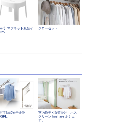
ower】マグネット風呂イ
クローゼット
H25
用可動式物干金物
室内物干✕衣類掛け「ホス
/SFL」
クリーン hoshare ホシェ
ア」