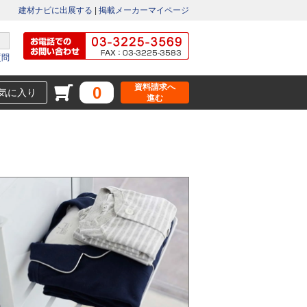
建材ナビに出展する
|
掲載メーカーマイページ
質問
資料請求へ
0
気に入り
進む