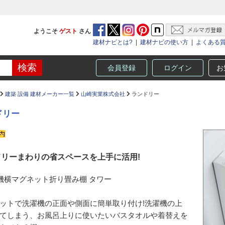
ようこそ
ゲスト
さん
建材ナビとは?
|
建材ナビの使い方
|
よくある
会員登録
ログイン
お
建築 設備 建材メーカー一覧
山崎実業株式会社
ランドリー
ドリー
ドリーまわりの省スペースを上手に活用!
機横マグネット折り畳み棚 タワー
ットで洗濯機の正面や側面に簡単取り付け!洗濯機の上
てしまう、お風呂上りに使いたいバスタオルや着替えを