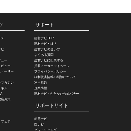
ツ
サポート
ース
建材ナビTOP
建材ナビとは？
ナビ
建材ナビの使い方
よくある質問
ビュー
建材ナビに出展する
タビュー
掲載メーカーマイページ
ストーリー
プライバシーポリシー
権利侵害情報の削除について
ルマガジン
利用規約
ンネル
企業情報
A
建材ナビ・かたなび公式バナー
理店募集
サポートサイト
節電ナビ
・フェア
匠ナビ
グッドリビング