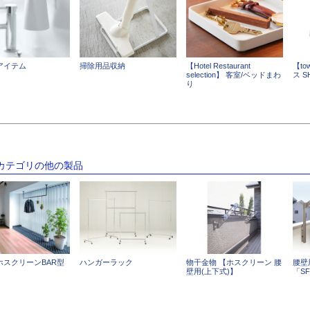
アイテム
掃除用品収納
【Hotel Restaurant
【t
selection】 客室/ベッドまわ
ス S
り
のカテゴリの他の製品
ホスクリーンBAR型
ハンガーラック
物干金物 【ホスクリーン 腰
腰壁
壁用(上下式)】
「SF