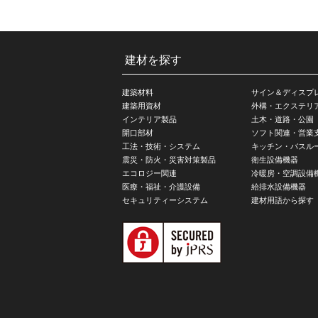
建材を探す
建築材料
サイン＆ディスプ
建築用資材
外構・エクステリ
インテリア製品
土木・道路・公園
開口部材
ソフト関連・営業
工法・技術・システム
キッチン・バスル
震災・防火・災害対策製品
衛生設備機器
エコロジー関連
冷暖房・空調設備
医療・福祉・介護設備
給排水設備機器
セキュリティーシステム
建材用語から探す