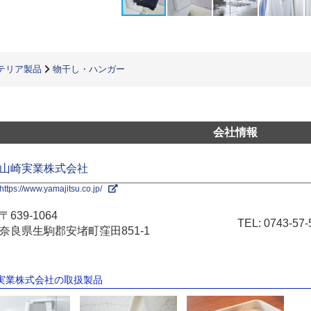
テリア製品
物干し・ハンガー
会社情報
山崎実業株式会社
https://www.yamajitsu.co.jp/
〒639-1064
TEL:
0743-57-
奈良県生駒郡安堵町窪田851-1
崎実業株式会社の取扱製品