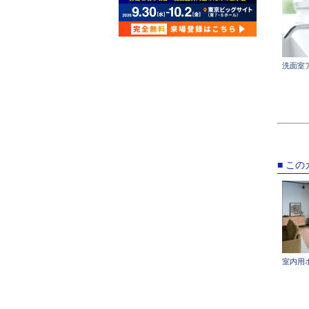
洗面室
■ こ
室内用