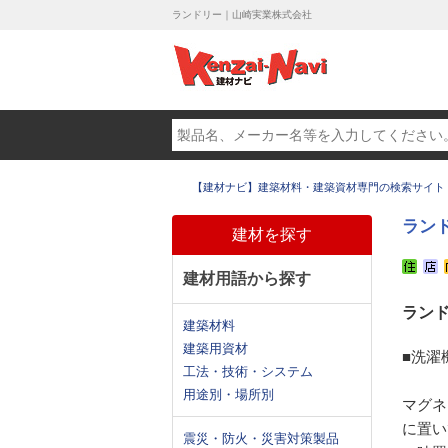
ランドリー｜山崎実業株式会社
【建材ナビ】建築材料・建築資材専門の検索サイト
ラン
建材を探す
建材用語から探す
ラン
建築材料
建築用資材
■洗濯
工法・技術・システム
用途別・場所別
マグネ
に置い
震災・防火・災害対策製品