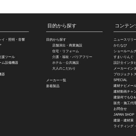
目的から探す
コンテン
レイ・照明・音響
目的から探す
ニュースリリ
ア
店舗演出・商業施設
かたなび
住宅・リフォーム
ショールーム
支援ツール
介護・福祉・バリアフリー
すまいりんぐ
ーム設備機器
ホテル・公共施設
設計士インタ
大人のこだわり
メーカーイン
機器
プロジェクト
SPECIAL
メーカー一覧
建材ナビメー
新着製品
建材動画チャ
建築何でもQ＆
販売・施工代
お問合せ
JAPAN SHOP
建築・建材展
ライティング