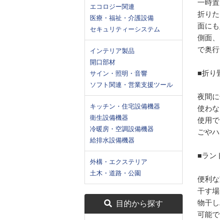
一時置
エコロジー関連
折りた
医療・福祉・介護設備
面にも
セキュリティーシステム
側面、
で奥行
インテリア製品
開口部材
■折り
サイン・照明・音響
ソフト関連・営業支援ツール
夜間に
キッチン・住宅設備機器
使わな
衛生設備機器
使用で
冷暖房・空調設備機器
ごやハ
給排水設備機器
■ラン
外構・エクステリア
土木・道路・公園
便利な
干す場
物干し
目的から探す
可能で