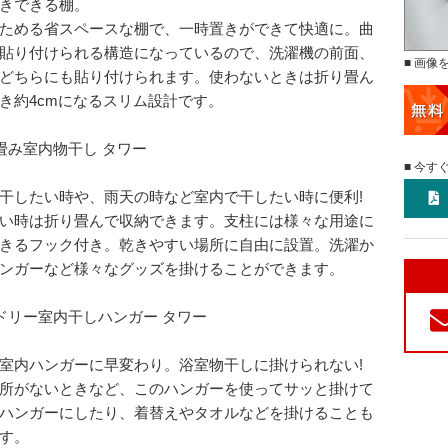
きできる棚。
ためる省スペースな棚で、一時置きができて快適に。曲
貼り付けられる構造になっているので、洗濯機の前面、
■ 画像
どちらにも貼り付けられます。使わないときは折り畳ん
き約4cmになるスリム設計です。
畳み室内物干し タワー
■ 今す
干したい時や、雨天の時など室内で干したい時に便利!
い時は折り畳んで収納できます。支柱には様々な用途に
きるフック付き。乾きやすい場所に自由に設置。洗濯か
ンガーなど様々なグッズを掛けることができます。
ドリー室内干しハンガー タワー
室内ハンガーに早変わり。浴室物干しに掛けられない!
所がないときなど、このハンガーを使ってサッと掛けて
ハンガーにしたり、着替えやタオルなどを掛けることも
す。