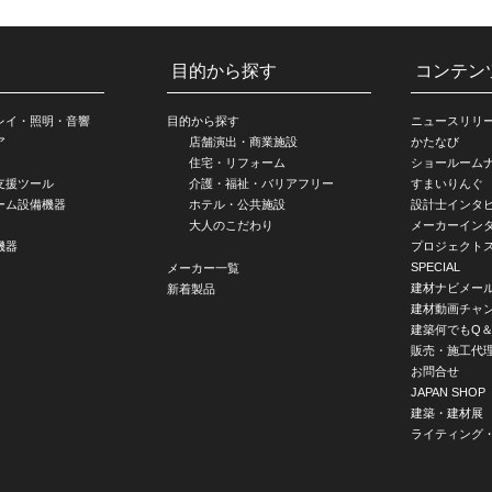
目的から探す
コンテン
レイ・照明・音響
目的から探す
ニュースリリ
ア
店舗演出・商業施設
かたなび
住宅・リフォーム
ショールーム
支援ツール
介護・福祉・バリアフリー
すまいりんぐ
ーム設備機器
ホテル・公共施設
設計士インタ
大人のこだわり
メーカーイン
機器
プロジェクト
SPECIAL
メーカー一覧
建材ナビメー
新着製品
建材動画チャ
建築何でもQ＆
販売・施工代
お問合せ
JAPAN SHOP
建築・建材展
ライティング