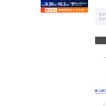
イン
イン
■ 山