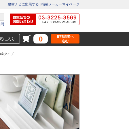
建材ナビに出展する
|
掲載メーカーマイページ
質問
資料請求へ
0
気に入り
進む
客室/和室タイプ