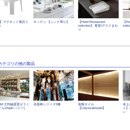
er】マグネット風呂イ
キッチン 【シンク周り】
【Hotel Restaurant
【Hot
5
selection】 客室/デスクまわ
sel
り
のカテゴリの他の製品
NAM 大判磁器質セラミ
水面柄シリーズ3種
装飾タイル
卓上
ル(Hado ハドー)
【Classicalmodel】
ト】
ン