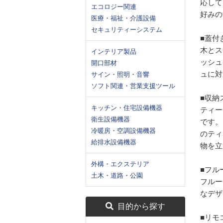
応して
エコロジー関連
好みの
医療・福祉・介護設備
セキュリティーシステム
■蓋付
木とス
インテリア製品
ッシュ
開口部材
ュに対
サイン・照明・音響
ソフト関連・営業支援ツール
■収納
キッチン・住宅設備機器
ティー
衛生設備機器
です。
冷暖房・空調設備機器
のティ
給排水設備機器
物を立
外構・エクステリア
■フル
土木・道路・公園
フルー
なデザ
目的から探す
■リモ