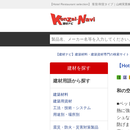
【Hotel Restaurant selection】 客室/和室タイプ｜山崎実
【建材ナビ】建築材料・建築資材専門の検索サイト
【Hot
建材を探す
建材用語から探す
和の
建築材料
建築用資材
■ベッ
工法・技術・システム
熱に強
用途別・場所別
シュな
防げま
震災・防火・災害対策製品