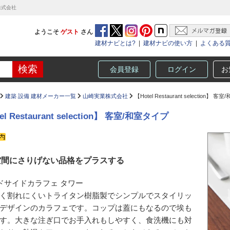
業株式会社
ようこそ
ゲスト
さん
建材ナビとは?
|
建材ナビの使い方
|
よくある
会員登録
ログイン
お
建築 設備 建材メーカー一覧
山崎実業株式会社
【Hotel Restaurant selection】 
el Restaurant selection】 客室/和室タイプ
空間にさりげない品格をプラスする
ドサイドカラフェ タワー
く割れにくいトライタン樹脂製でシンプルでスタイリッ
デザインのカラフェです。コップは蓋にもなるので埃も
す。大きな注ぎ口でお手入れもしやすく、食洗機にも対