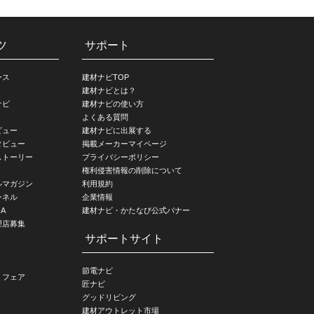
ツ
サポート
ース
建材ナビTOP
建材ナビとは？
ナビ
建材ナビの使い方
よくある質問
ビュー
建材ナビに出展する
タビュー
掲載メーカーマイページ
ストーリー
プライバシーポリシー
権利侵害情報の削除について
ルマガジン
利用規約
ンネル
企業情報
A
建材ナビ・かたなび公式バナー
理店募集
サポートサイト
節電ナビ
・フェア
匠ナビ
グッドリビング
建材アウトレット市場