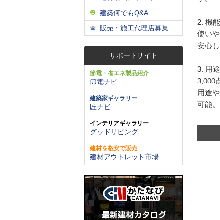
建築何でもQ&A
2. 
販売・施工代理店募集
使いや
安心し
サポートサイト
3. 
節電・省エネ製品紹介
3,0
節電ナビ
用途や
建築家ギャラリー
可能。
匠ナビ
インテリアギャラリー
グッドリビング
建材を格安で販売
建材アウトレット市場