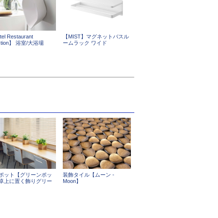
el Restaurant
【MIST】マグネットバスル
ection】 浴室/大浴場
ームラック ワイド
ポット【グリーンポッ
装飾タイル【ムーン -
卓上に置く飾りグリー
Moon】