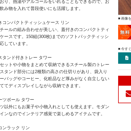
おり、熱湯やアルコールをいれることもできるので、お
飲み物を入れて普段使いにも活躍します。
■ 画像
きコンパクトティッシュケース リン
チールの組み合わせが美しい、蓋付きのコンパクトティ
ケースです。150組(300枚)までのソフトパックティッシ
応しています。
■ 今す
スタンド付きトレー タワー
セットや小物をまとめて収納できるスチール製のトレー
スタンド部分には2種類の高さの仕切りがあり、袋入り
ーバッグやコーヒー、化粧品など厚みがなく自立しない
ててディスプレイしながら収納できます。
ーツボール タワー
ツ以外にもお菓子や小物入れとしても使えます。モダン
インなのでインテリア感覚で楽しめるアイテムです。
コンラック リン