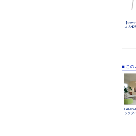
【tow
ス SH2
■ こ
LAMI
ックタイ