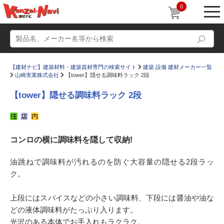
0
【建材ナビ】建築材料・建築資材専門の検索サイト
建築 設備 建材メーカー一覧
山崎実業株式会社
【tower】隠せる調味料ラック 2段
【tower】隠せる調味料ラック 2段
動画
ショールーム
コンロの横に調味料を隠して収納!
かたなび
コラム
すまいリング
設計士インタビュー
油跳ねで調味料が汚れるのを防ぐ大容量の隠せる2段ラッ
ク。
Q＆A
販売・施工代理店募集
お気に入り
上段にはスパイスなどの小さい調味料、下段には醤油や油な
どの液体調味料がたっぷり入ります。
光沢のある本体でお手入れもラクラク。