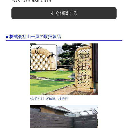
FAX: 073-486-0515
すぐ相談する
■ 株式会社山一屋の取扱製品
<白竹>ひしぎ袖垣、枝折戸