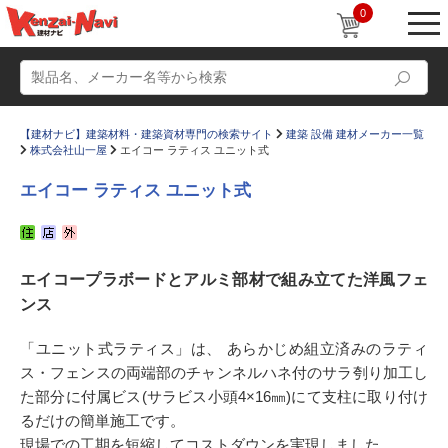
0
【建材ナビ】建築材料・建築資材専門の検索サイト
建築 設備 建材メーカー一覧
株式会社山一屋
エイコー ラティス ユニット式
エイコー ラティス ユニット式
動画
ショールーム
エイコープラボードとアルミ部材で組み立てた洋風フェ
かたなび
コラム
ンス
すまいリング
設計士インタビュー
「ユニット式ラティス」は、 あらかじめ組立済みのラティ
Q＆A
販売・施工代理店募集
ス・フェンスの両端部のチャンネルハネ付のサラ刳り加工し
お気に入り
た部分に付属ビス(サラビス小頭4×16㎜)にて支柱に取り付け
るだけの簡単施工です。
現場での工期を短縮してコストダウンを実現しました。