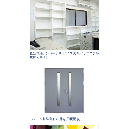
固定寸法ランバーポリ【4VOC対策ポリエステル
両面化粧板】
スチール製防音ドア(開き戸/両開き)