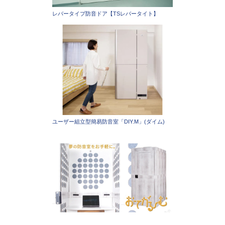
レバータイプ防音ドア【TSレバータイト】
ユーザー組立型簡易防音室「DIY.M」(ダイム)