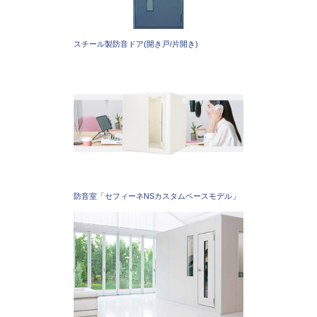
スチール製防音ドア(開き戸/片開き)
防音室「セフィーネNSカスタムベースモデル」