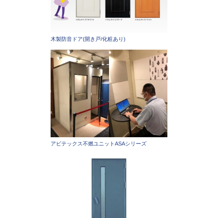
木製防音ドア(開き戸/化粧あり)
アビテックス不燃ユニットASAシリーズ