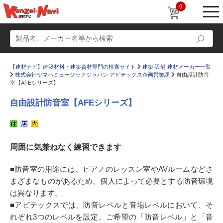
0
【建材ナビ】建築材料・建築資材専門の検索サイト
建築 設備 建材メーカー一覧
株式会社ヤマハミュージックジャパン アビテックス企画営業課
自由設計防音
室【AFEシリーズ】
自由設計防音室【AFEシリーズ】
動画
ショールーム
かたなび
コラム
周囲に気兼ねなく練習できます
すまいリング
設計士インタビュー
■防音室の用途には、ピアノのレッスン室やAVルームなどさ
Q＆A
販売・施工代理店募集
まざまなものがあるため、個人によって必要とする防音環境
は異なります。
お気に入り
■アビテックスでは、防音レベルと音場レベルにおいて、そ
れぞれ3つのレベルを設定。ご希望の「防音レベル」と「音