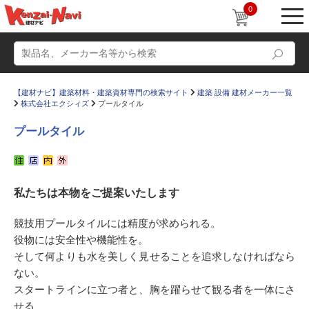
0
【建材ナビ】建築材料・建築資材専門の検索サイト
建築 設備 建材メーカー一覧
株式会社エクシィズ
プールタイル
プールタイル
動画
ショールーム
私たちは本物をご提案いたします
かたなび
コラム
すまいリング
設計士インタビュー
競技用プールタイルには精度が求められる。
役物には安全性や機能性を。
Q＆A
販売・施工代理店募集
そして何よりも水を美しく見せることを追求しなければなら
お気に入り
ない。
スタートラインに立つ者と、胸を躍らせて観る者を一体にさ
せる