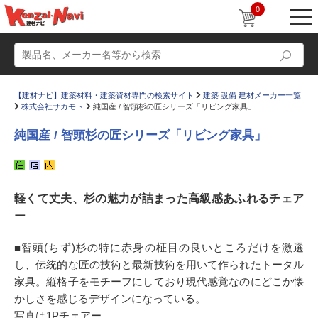
0
【建材ナビ】建築材料・建築資材専門の検索サイト
建築 設備 建材メーカー一覧
株式会社サカモト
純国産 / 智頭杉の匠シリーズ「リビング家具」
純国産 / 智頭杉の匠シリーズ「リビング家具」
動画
ショールーム
軽くて丈夫、杉の魅力が詰まった高級感あふれるチェア
かたなび
コラム
ー
すまいリング
設計士インタビュー
■智頭(ちず)杉の特に赤身の柾目の良いところだけを激選
Q＆A
販売・施工代理店募集
し、伝統的な匠の技術と最新技術を用いて作られたトータル
お気に入り
家具。縦格子をモチーフにしており現代感覚なのにどこか懐
かしさを感じるデザインになっている。
写真は1Pチェアー