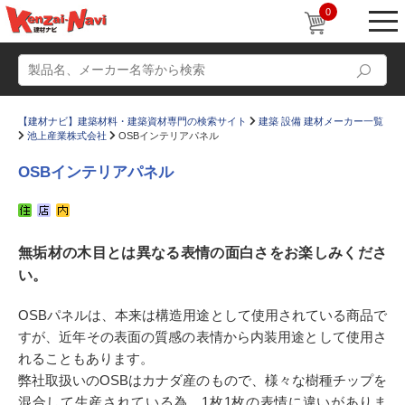
0
【建材ナビ】建築材料・建築資材専門の検索サイト
建築 設備 建材メーカー一覧
池上産業株式会社
OSBインテリアパネル
OSBインテリアパネル
動画
ショールーム
無垢材の木目とは異なる表情の面白さをお楽しみくださ
かたなび
コラム
い。
すまいリング
設計士インタビュー
OSBパネルは、本来は構造用途として使用されている商品で
Q＆A
販売・施工代理店募集
すが、近年その表面の質感の表情から内装用途として使用さ
お気に入り
れることもあります。
弊社取扱いのOSBはカナダ産のもので、様々な樹種チップを
混合して生産されている為、1枚1枚の表情に違いがありま