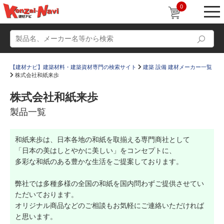
0
【建材ナビ】建築材料・建築資材専門の検索サイト
建築 設備 建材メーカー一覧
株式会社和紙来歩
株式会社和紙来歩
製品一覧
動画
ショールーム
和紙来歩は、日本各地の和紙を取揃える専門商社として
かたなび
コラム
「日本の美はしとやかに美しい」をコンセプトに、
すまいリング
設計士インタビュー
多彩な和紙のある豊かな生活をご提案しております。
Q＆A
販売・施工代理店募集
弊社では多種多様の全国の和紙を国内問わずご提供させてい
ただいております。
お気に入り
オリジナル商品などのご相談もお気軽にご連絡いただければ
と思います。