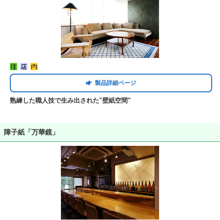
製品詳細ページ
熟練した職人技で生み出された"壁紙空間"
障子紙「万華鏡」