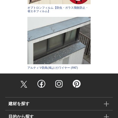
オプトロンフィルム【防虫・ガラス飛散防止・
省エネフィルム】
アルティマ防鳥(鳩よけ)ワイヤー (PAT)
建材を探す
目的から探す