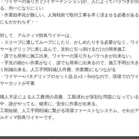
・ワイヤーの張り方 (ワイヤーテンション)が、人によってバラつきが出
る。均一になりにくい
・作業効率化が難しい。人海戦術で取付工事を早く済ませる必要がある
にもかかわらず・・
対して、アルティマ防鳥ワイヤーは、
・スリーブに通してループにしたり、かしめたりする必要がなく、ワイ
ヤーをグリップに差し込んで、支柱に引っ掛けるだけの簡単施工
・誰でも簡単に施工出来、ワイヤーの張り方もバラつきが出来ない。
・手先の細かい作業がなく、誰でも簡単に出来るので、施工手間が大き
く削減出来る。人工手間削減(人件費、作業費)にもつながる
・ワイヤー+バネグリップのセット品 (L=1～5m)なので、現場でのワイ
ヤーカットが不要
職人不足による人工費用の高騰、工期遅れが深刻な問題になっている
中、誰がやっても、確実に、安全に作業が出来る。
工期短縮、人工手間削減に繋がる現場ファーストなシステム、それがア
ルティマ防鳥ワイヤーです。