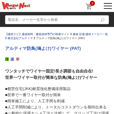
0
【建材ナビ】建築材料・建築資材専門の検索サイト
建築 設備 建材メーカー一覧
株式会社アルティマ
アルティマ防鳥(鳩よけ)ワイヤー (PAT)
アルティマ防鳥(鳩よけ)ワイヤー (PAT)
動画
ショールーム
ワンタッチでワイヤー固定!長さ調節も自由自在!
かたなび
コラム
世界一ワイヤー取付が簡単な防鳥(鳩よけ)ワイヤー
すまいリング
設計士インタビュー
■都営住宅(JKK)耐震強化整備採用製品
Q＆A
販売・施工代理店募集
■世界で一番ワイヤー取付が簡単
お気に入り
■簡単施工により、人工手間を削減
■人工手間削減により、トータルコストダウンを期待出来る
■一般的な現場カシメ工法と比較して、グリップ工法は現場