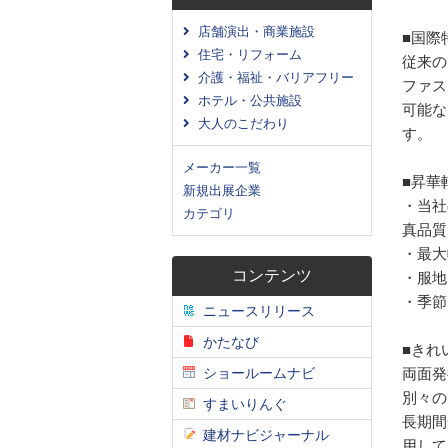
店舗演出・商業施設
■国際
住宅・リフォーム
従来の
介護・福祉・バリアフリー
ファス
ホテル・公共施設
可能な
大人のこだわり
す。
メーカー一覧
■昇華
新規出展企業
・当社
カテゴリ
真品質
・最大
コンテンツ
・服地
・季節
ニュースリリース
かたなび
■きれ
ショールームナビ
両面発
別々の
すまいりんぐ
長期間
建材ナビジャーナル
用して