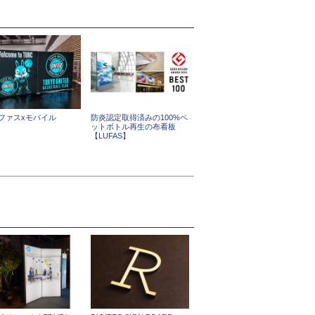
ファスxモバイル
防炎認定取得済みの100%ペ
ットボトル再生の布看板
【LUFAS】