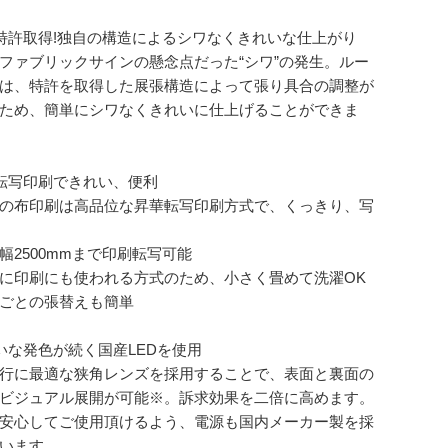
特許取得!独自の構造によるシワなくきれいな仕上がり
ファブリックサインの懸念点だった“シワ”の発生。ルー
は、特許を取得した展張構造によって張り具合の調整が
ため、簡単にシワなくきれいに仕上げることができま
転写印刷できれい、便利
の布印刷は高品位な昇華転写印刷方式で、くっきり、写
幅2500mmまで印刷転写可能
に印刷にも使われる方式のため、小さく畳めて洗濯OK
ごとの張替えも簡単
いな発色が続く国産LEDを使用
行に最適な狭角レンズを採用することで、表面と裏面の
ビジュアル展開が可能※。訴求効果を二倍に高めます。
安心してご使用頂けるよう、電源も国内メーカー製を採
います。