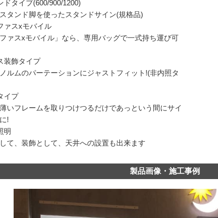
ドタイプ(600/900/1200)
スタンド脚を使ったスタンドサイン(規格品)
ファスxモバイル
ファスxモバイル」なら、専用バッグで一式持ち運び可
ス装飾タイプ
ノルムのパーテーションにジャストフィット!(非内照タ
タイプ
薄いフレームを取りつけつるだけであっという間にサイ
に!
照明
して、装飾として、天井への設置も出来ます
製品画像・施工事例