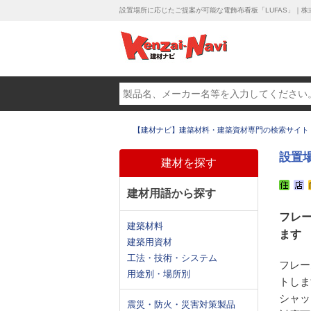
設置場所に応じたご提案が可能な電飾布看板「LUFAS」｜株
【建材ナビ】建築材料・建築資材専門の検索サイト
設置
建材を探す
建材用語から探す
フレー
建築材料
ます
建築用資材
工法・技術・システム
フレー
用途別・場所別
トしま
シャッ
震災・防火・災害対策製品