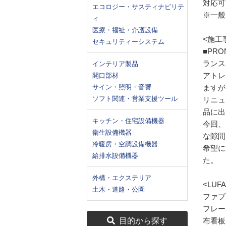
対応可
エコロジー・サスティナビリテ
※一般
ィ
医療・福祉・介護設備
<施工
セキュリティーシステム
■PR
ランス
インテリア製品
アトレ
開口部材
サイン・照明・音響
ますが
ソフト関連・営業支援ツール
リニュ
品に出
キッチン・住宅設備機器
今回、
衛生設備機器
な隙間
冷暖房・空調設備機器
希望に
給排水設備機器
た。
外構・エクステリア
<LUF
土木・道路・公園
ファブ
フレー
目的から探す
布看板