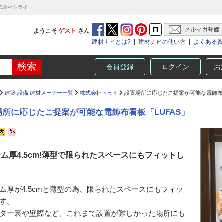
式会社トライ
ようこそ
ゲスト
さん
建材ナビとは?
|
建材ナビの使い方
|
よくある
会員登録
ログイン
お
建築 設備 建材メーカー一覧
株式会社トライ
設置場所に応じたご提案が可能な電飾布看
場所に応じたご提案が可能な電飾布看板「LUFAS」
ム厚4.5cm!薄型で限られたスペースにもフィットし
ム厚が4.5cmと薄型の為、限られたスペースにもフィッ
す。
ター裏や壁際など、これまで設置が難しかった場所にも