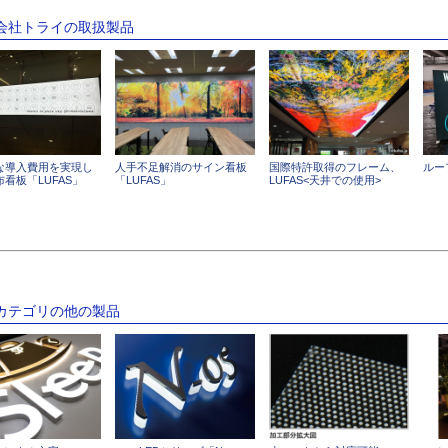
式会社トライの取扱製品
な導入費用を実現し
人手不足解消のサイン看板
国際特許取得のフレーム、
ルー
看板「LUFAS」
「LUFAS」
LUFAS<天井での使用>
のカテゴリの他の製品