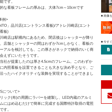
能です。
的な看板フレームの厚みは、大体7cm～10cmです
■ 画像
事例>
ONTO」品川店(エントランス看板)/アトレ川崎店(エント
看板)
川崎店は駅構内にあるため、閉店後はシャッターが降り
■ 今す
、店舗とシャッターの間はわずか7cmしかなく、看板の
ーアルを検討しても、この厚さがネックで納得のいく商
会えずにいたそうです。
当社が提案したのは厚さ4.5cmのフレーム。このわずか
に内照看板を設置できることも大きな決め手となり、ご
沿ったハイクオリティな装飾を実現することができまし
ASについて>
リック(布)の周囲にラバーを縫製し、LED内蔵のアルミ
ムにはめ込むだけで簡単に完成する国際特許取得の電照
です。