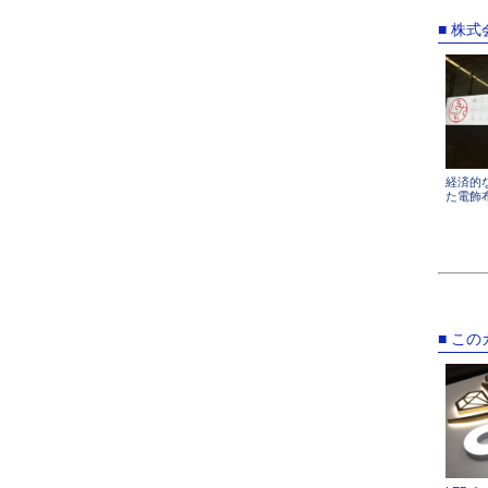
■ 株
経済的
た電飾布
■ こ