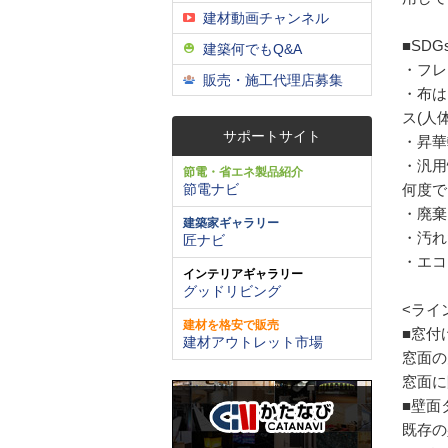
建材動画チャンネル
■SDG
建築何でもQ&A
・フレ
販売・施工代理店募集
・布は
ス(人
サポートサイト
・昇華
・汎用
節電・省エネ製品紹介
節電ナビ
何度で
・廃棄
建築家ギャラリー
・汚れ
匠ナビ
・エコ
インテリアギャラリー
グッドリビング
<ライ
建材を格安で販売
■窓付
建材アウトレット市場
窓面の
窓面に
■壁面
既存の