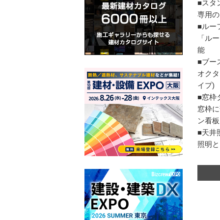
■スタン
専用の
■ルー
「ルー
能
■ブー
オクタ
イプ)
■窓枠
窓枠に
ン看板
■天井
照明と