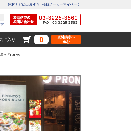
建材ナビに出展する
|
掲載メーカーマイページ
質問
資料請求へ
0
気に入り
進む
板「LUFAS」