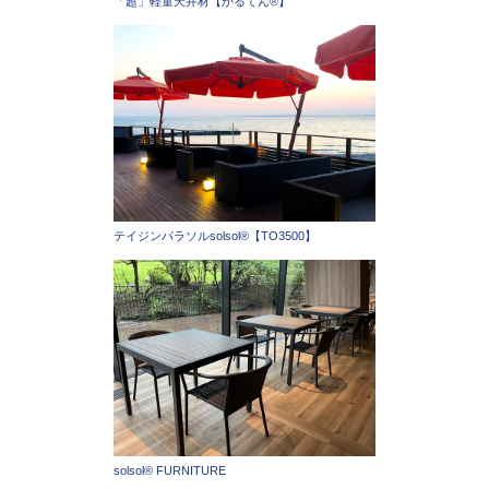
「超」軽量天井材【かるてん®】
テイジンパラソルsolsol®︎【TO3500】
solsol®︎ FURNITURE