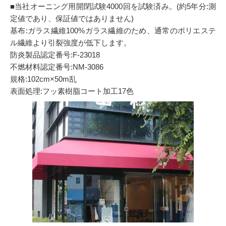
■当社オーニング用開閉試験4000回を試験済み。(約5年分:測
定値であり、保証値ではありません)
基布:ガラス繊維100%ガラス繊維のため、通常のポリエステ
ル繊維より引裂強度が低下します。
防炎製品認定番号:F-23018
不燃材料認定番号:NM-3086
規格:102cm×50m乱
表面処理:フッ素樹脂コート加工17色