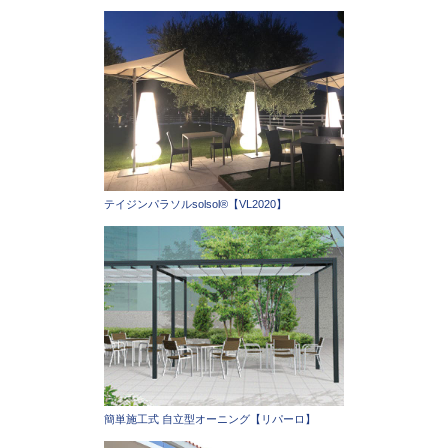
テイジンパラソルsolsol®︎【VL2020】
簡単施工式 自立型オーニング【リパーロ】