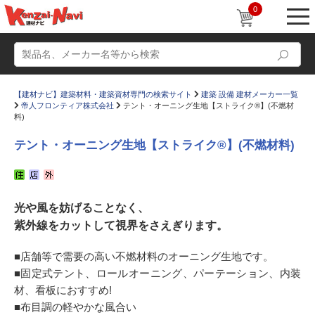
0
【建材ナビ】建築材料・建築資材専門の検索サイト
建築 設備 建材メーカー一覧
帝人フロンティア株式会社
テント・オーニング生地【ストライク®】(不燃材
料)
テント・オーニング生地【ストライク®】(不燃材料)
動画
ショールーム
かたなび
コラム
光や風を妨げることなく、
紫外線をカットして視界をさえぎります。
すまいリング
設計士インタビュー
Q＆A
販売・施工代理店募集
■店舗等で需要の高い不燃材料のオーニング生地です。
■固定式テント、ロールオーニング、パーテーション、内装
お気に入り
材、看板におすすめ!
■布目調の軽やかな風合い