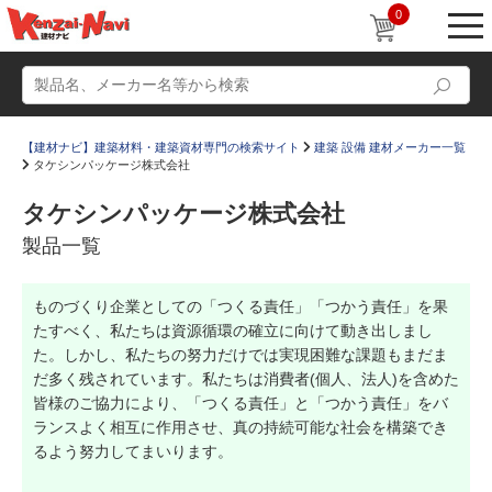
0
【建材ナビ】建築材料・建築資材専門の検索サイト
建築 設備 建材メーカー一覧
タケシンパッケージ株式会社
タケシンパッケージ株式会社
製品一覧
動画
ショールーム
ものづくり企業としての「つくる責任」「つかう責任」を果
かたなび
コラム
たすべく、私たちは資源循環の確立に向けて動き出しまし
すまいリング
設計士インタビュー
た。しかし、私たちの努力だけでは実現困難な課題もまだま
だ多く残されています。私たちは消費者(個人、法人)を含めた
Q＆A
販売・施工代理店募集
皆様のご協力により、「つくる責任」と「つかう責任」をバ
ランスよく相互に作用させ、真の持続可能な社会を構築でき
お気に入り
るよう努力してまいります。