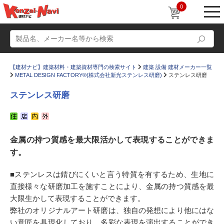
0
【建材ナビ】建築材料・建築資材専門の検索サイト
建築 設備 建材メーカー一覧
METAL DESIGN FACTORY®(株式会社新光ステンレス研磨)
ステンレス研磨
ステンレス研磨
動画
ショールーム
金属の持つ質感を最大限活かして表現することができま
かたなび
コラム
す。
すまいリング
設計士インタビュー
■ステンレスは錆びにくいと言う特質を有するため、生地に
Q＆A
販売・施工代理店募集
直接様々な研磨加工を施すことにより、金属の持つ質感を最
お気に入り
大限生かして表現することができます。
弊社のオリジナルアート研磨は、独自の発想により他にはな
い意匠を具現化しており、多彩な表現を演出することができ