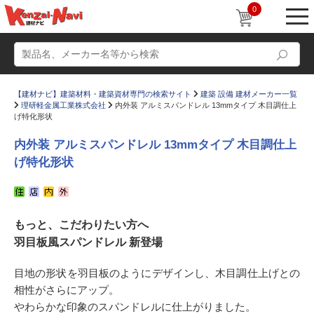
0
【建材ナビ】建築材料・建築資材専門の検索サイト
建築 設備 建材メーカー一覧
理研軽金属工業株式会社
内外装 アルミスパンドレル 13mmタイプ 木目調仕上
げ特化形状
内外装 アルミスパンドレル 13mmタイプ 木目調仕上
げ特化形状
動画
ショールーム
かたなび
コラム
もっと、こだわりたい方へ
すまいリング
設計士インタビュー
羽目板風スパンドレル 新登場
Q＆A
販売・施工代理店募集
目地の形状を羽目板のようにデザインし、木目調仕上げとの
お気に入り
相性がさらにアップ。
やわらかな印象のスパンドレルに仕上がりました。