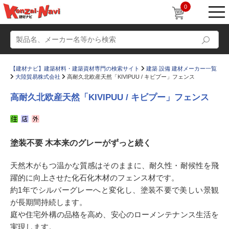
0
【建材ナビ】建築材料・建築資材専門の検索サイト
建築 設備 建材メーカー一覧
大陸貿易株式会社
高耐久北欧産天然「KIVIPUU / キビプー」フェンス
高耐久北欧産天然「KIVIPUU / キビプー」フェンス
動画
ショールーム
塗装不要 木本来のグレーがずっと続く
かたなび
コラム
すまいリング
設計士インタビュー
天然木がもつ温かな質感はそのままに、耐久性・耐候性を飛
躍的に向上させた化石化木材のフェンス材です。
Q＆A
販売・施工代理店募集
約1年でシルバーグレーへと変化し、塗装不要で美しい景観
お気に入り
が長期間持続します。
庭や住宅外構の品格を高め、安心のローメンテナンス生活を
実現します。