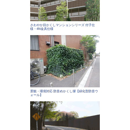
さわやか目かくしマンションシリーズ 付子仕
様・4N金具仕様
景観・環境対応 防音めかくし塀【緑化型防音ウ
ォール】