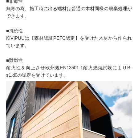
■非毒性
無毒の為、施工時に出る端材は普通の木材同様の廃棄処理が
できます。
■持続性
KIVIPUUは【森林認証PEFC認定】を受けた木材から作られ
ています。
■難燃性
耐火性を向上させ欧州規EN13501-1耐火燃焼試験によりB-
s1,d0の認定を受けています。