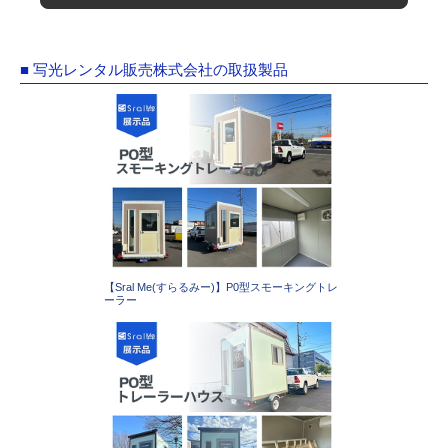
■ 写光レンタル販売株式会社の取扱製品
【Sral Me(すらるみー)】P0型スモーキングトレ
ーラー