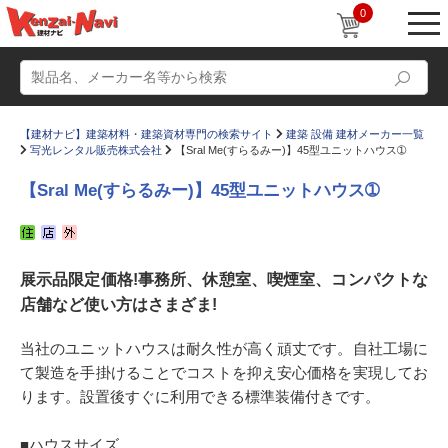
0
【建材ナビ】建築材料・建築資材専門の検索サイト
建築 設備 建材メーカー一覧
写光レンタル販売株式会社
【Sral Me(すらるみー)】45型ユニットハウス➀
【Sral Me(すらるみー)】45型ユニットハウス➀
動画
ショールーム
展示品限定価格!事務所、休憩室、喫煙室、コンパクトな
かたなび
コラム
店舗など使い方はさまざま!
すまいリング
設計士インタビュー
当社のユニットハウスは耐久性が⾼く頑丈です。⾃社⼯場に
Q＆A
販売・施工代理店募集
て製造を⼿掛けることでコストを抑え安⼼価格を実現してお
お気に入り
ります。設置後すぐに利⽤できる標準装備付きです。
■ハウスサイズ