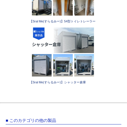
【Sral Me(すらるみー)】54型トイレトレーラー
【Sral Me(すらるみー)】シャッター倉庫
■ このカテゴリの他の製品