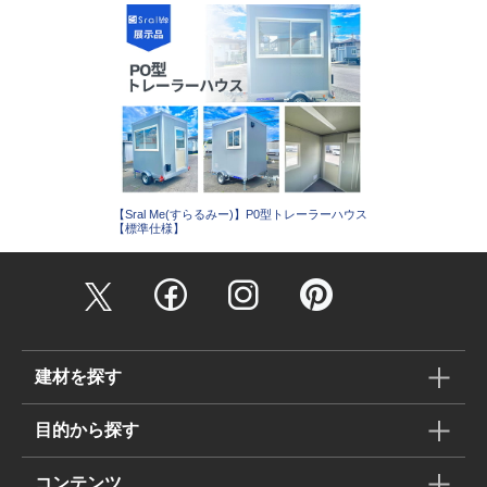
【Sral Me(すらるみー)】P0型トレーラーハウス
【標準仕様】
建材を探す
目的から探す
コンテンツ