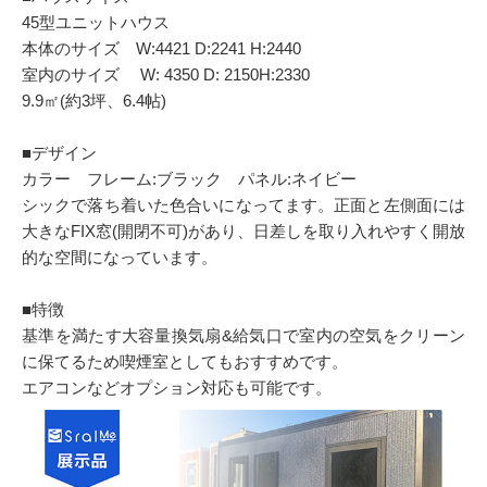
45型ユニットハウス
本体のサイズ W:4421 D:2241 H:2440
室内のサイズ W: 4350 D: 2150H:2330
9.9㎡(約3坪、6.4帖)
■デザイン
カラー フレーム:ブラック パネル:ネイビー
シックで落ち着いた⾊合いになってます。正⾯と左側⾯には
⼤きなFIX窓(開閉不可)があり、⽇差しを取り⼊れやすく開放
的な空間になっています。
■特徴
基準を満たす⼤容量換気扇&給気⼝で室内の空気をクリーン
に保てるため喫煙室としてもおすすめです。
エアコンなどオプション対応も可能です。