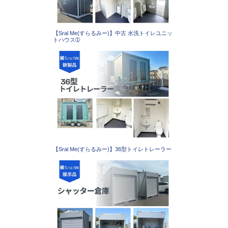
【Sral Me(すらるみー)】中古 水洗トイレユニッ
トハウス➀
【Sral Me(すらるみー)】36型トイレトレーラー