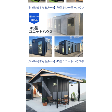
【Sral Me(すらるみー)】P0型トレーラーハウス
【Sral Me(すらるみー)】45型ユニットハウス➀