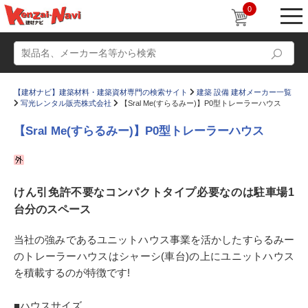
0
【建材ナビ】建築材料・建築資材専門の検索サイト
建築 設備 建材メーカー一覧
写光レンタル販売株式会社
【Sral Me(すらるみー)】P0型トレーラーハウス
【Sral Me(すらるみー)】P0型トレーラーハウス
動画
ショールーム
けん引免許不要なコンパクトタイプ必要なのは駐車場1
かたなび
コラム
台分のスペース
すまいリング
設計士インタビュー
当社の強みであるユニットハウス事業を活かしたすらるみー
Q＆A
販売・施工代理店募集
のトレーラーハウスはシャーシ(車台)の上にユニットハウス
お気に入り
を積載するのが特徴です!
■ハウスサイズ