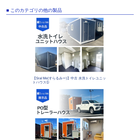
■ このカテゴリの他の製品
【Sral Me(すらるみー)】中古 水洗トイレユニッ
トハウス➀