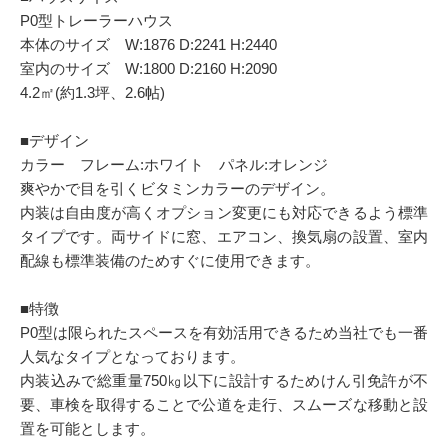
P0型トレーラーハウス
本体のサイズ W:1876 D:2241 H:2440
室内のサイズ W:1800 D:2160 H:2090
4.2㎡(約1.3坪、2.6帖)
■デザイン
カラー フレーム:ホワイト パネル:オレンジ
爽やかで目を引くビタミンカラーのデザイン。
内装は自由度が高くオプション変更にも対応できるよう標準
タイプです。両サイドに窓、エアコン、換気扇の設置、室内
配線も標準装備のためすぐに使用できます。
■特徴
P0型は限られたスペースを有効活用できるため当社でも一番
人気なタイプとなっております。
内装込みで総重量750㎏以下に設計するためけん引免許が不
要、車検を取得することで公道を走行、スムーズな移動と設
置を可能とします。