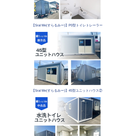
【Sral Me(すらるみー)】P0型トイレトレーラー
【Sral Me(すらるみー)】45型ユニットハウス②