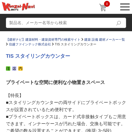
0
【建材ナビ】建築材料・建築資材専門の検索サイト
建築 設備 建材メーカー一覧
信越ファインテック株式会社
TIS スタイリングカウンター
TIS スタイリングカウンター
動画
ショールーム
プライベートな空間に便利な小物置きスペース
かたなび
コラム
すまいリング
設計士インタビュー
【特長】
■スタイリングカウンターの両サイドにブライベートボック
Q＆A
販売・施工代理店募集
スが設置されているため便利です。
お気に入り
■プライベートボックスは、カード式非接触タイプもご用意
できます。インナーケースが汚れた場合、交換も可能です。
ご希望の数を設置することができます。(推奨: 3~5段)