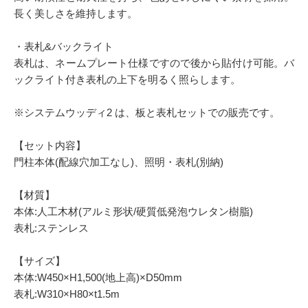
長く美しさを維持します。
・表札&バックライト
表札は、ネームプレート仕様ですので後から貼付け可能。バ
ックライト付き表札の上下を明るく照らします。
※システムウッディ2 は、板と表札セットでの販売です。
【セット内容】
門柱本体(配線穴加工なし)、照明・表札(別納)
【材質】
本体:人工木材(アルミ形状/硬質低発泡ウレタン樹脂)
表札:ステンレス
【サイズ】
本体:W450×H1,500(地上高)×D50mm
表札:W310×H80×t1.5m