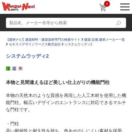
0
【建材ナビ】建築材料・建築資材専門の検索サイト
建築 設備 建材メーカー一覧
セキスイデザインワークス株式会社
システムウッディ2
システムウッディ2
動画
ショールーム
本物と見間違えるほど美しい仕上がりの機能門柱
かたなび
コラム
すまいリング
設計士インタビュー
本物の天然木のような質感を再現した人工木材を使用した機
能門柱。幅広いデザインのエントランスに対応できるマルチ
Q＆A
販売・施工代理店募集
な門柱です。
お気に入り
・門柱
高い耐候性と耐久性を持ち、色あせのしにくい素材を採用。