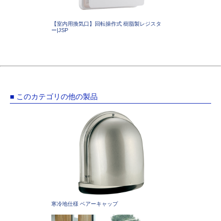
【室内用換気口】回転操作式 樹脂製レジスタ
ー|JSP
■ このカテゴリの他の製品
寒冷地仕様 ベアーキャップ