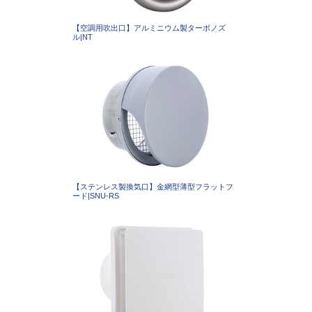
【空調用吹出口】アルミニウム製ターボノズ
ル|NT
【ステンレス製換気口】金網型薄型フラットフ
ード|SNU-RS