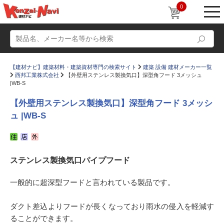
0
【建材ナビ】建築材料・建築資材専門の検索サイト
建築 設備 建材メーカー一覧
西邦工業株式会社
【外壁用ステンレス製換気口】深型角フード 3メッシュ
|WB-S
【外壁用ステンレス製換気口】深型角フード 3メッシ
ュ |WB-S
動画
ショールーム
かたなび
コラム
ステンレス製換気口パイプフード
すまいリング
設計士インタビュー
Q＆A
販売・施工代理店募集
一般的に超深型フードと言われている製品です。
お気に入り
ダクト差込よりフードが長くなっており雨水の侵入を軽減す
ることができます。