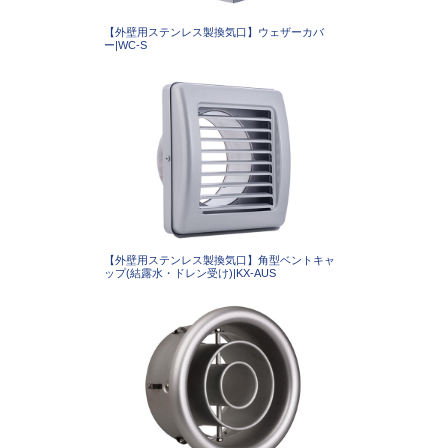
【外壁用ステンレス製換気口】ウェザーカバ
ー|WC-S
【外壁用ステンレス製換気口】角型ベントキャ
ップ(結露水・ドレン受け)|KX-AUS