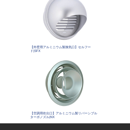
【外壁用アルミニウム製換気口】セルフー
ド|SFX
【空調用吹出口】アルミニウム製リバーシブル
ターボノズル|NX