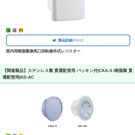
製品詳細ページ
室内用樹脂製換気口回転操作式レジスター
【関連製品】ステンレス製 貫通配管用 パッキン付|CKA-S /樹脂製 貫
通配管用|KD-AC