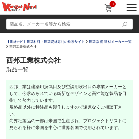
0
【建材ナビ】建築材料・建築資材専門の検索サイト
建築 設備 建材メーカー一覧
西邦工業株式会社
西邦工業株式会社
製品一覧
動画
ショールーム
西邦工業は建築用換気口及び空調用吹出口の専業メーカーと
かたなび
コラム
して、今求められている斬新なデザインと高性能な製品を目
すまいリング
設計士インタビュー
指して努力しています。
規格品以外に特注品も製作しますので遠慮なくご相談下さ
Q＆A
販売・施工代理店募集
い。
尚弊社製品の一部は米国で生産され、プロジェクトリストに
お気に入り
見られる様に米国を中心に世界各国で使用されています。