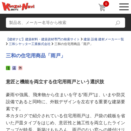
0
【建材ナビ】建築材料・建築資材専門の検索サイト
建築 設備 建材メーカー一覧
三和シヤッター工業株式会社
三和の住宅用商品「雨戸」
三和の住宅用商品「雨戸」
動画
ショールーム
意匠と機能を両立する住宅用雨戸という選択肢
かたなび
コラム
すまいリング
設計士インタビュー
豪雨や強風、飛来物から住まいを守る“雨戸”は、いまや防災
設備であると同時に、外観デザインを左右する重要な建築要
Q＆A
販売・施工代理店募集
素です。
お気に入り
本カタログで紹介されている住宅用雨戸は、戸袋の鏡板を省
いた戸皿タイプをはじめ、意匠性と施工性を両立したライン
アップが特長。新築はもちろん、雨戸のない窓への後付けリ