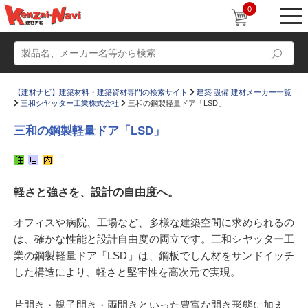
0
【建材ナビ】建築材料・建築資材専門の検索サイト
建築 設備 建材メーカー一覧
三和シヤッター工業株式会社
三和の鋼製軽量ドア「LSD」
三和の鋼製軽量ドア「LSD」
動画
ショールーム
軽さと強さを、設計の自由度へ。
かたなび
コラム
すまいリング
設計士インタビュー
オフィスや病院、工場など、多様な建築空間に求められるの
は、確かな性能と設計自由度の両立です。三和シヤッター工
Q＆A
販売・施工代理店募集
業の鋼製軽量ドア「LSD」は、鋼板でしん材をサンドイッチ
お気に入り
した構造により、軽さと堅牢性を高次元で実現。
片開き・親子開き・両開きといった豊富な開き形態に加え、