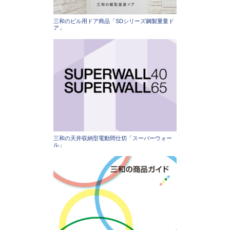
三和のビル用ドア商品「SDシリーズ鋼製重量ド
ア」
三和の天井収納型電動間仕切「スーパーウォー
ル」