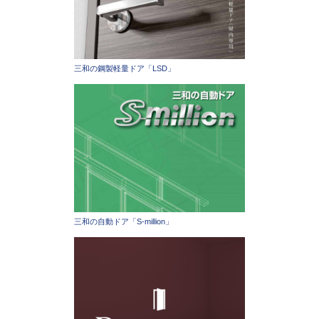
三和の鋼製軽量ドア「LSD」
三和の自動ドア「S-million」