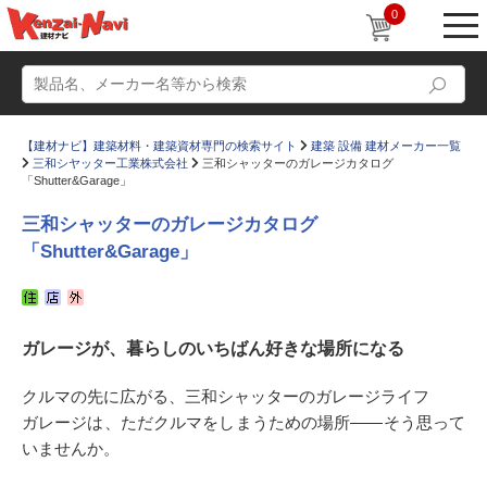
0
【建材ナビ】建築材料・建築資材専門の検索サイト
建築 設備 建材メーカー一覧
三和シヤッター工業株式会社
三和シャッターのガレージカタログ
「Shutter&Garage」
三和シャッターのガレージカタログ
「Shutter&Garage」
動画
ショールーム
かたなび
コラム
ガレージが、暮らしのいちばん好きな場所になる
すまいリング
設計士インタビュー
Q＆A
販売・施工代理店募集
クルマの先に広がる、三和シャッターのガレージライフ
ガレージは、ただクルマをしまうための場所――そう思って
お気に入り
いませんか。