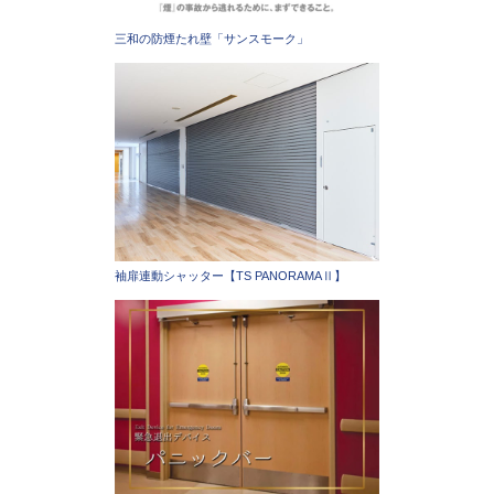
三和の防煙たれ壁「サンスモーク」
袖扉連動シャッター【TS PANORAMAⅡ】