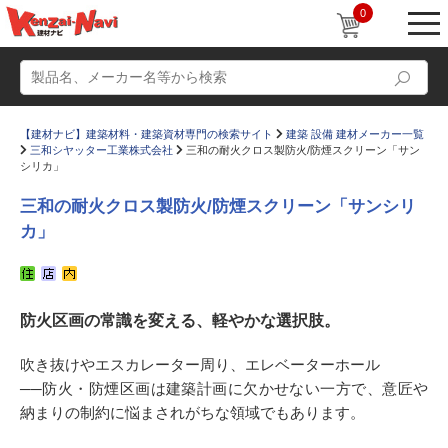
0
【建材ナビ】建築材料・建築資材専門の検索サイト
建築 設備 建材メーカー一覧
三和シヤッター工業株式会社
三和の耐火クロス製防火/防煙スクリーン「サン
シリカ」
三和の耐火クロス製防火/防煙スクリーン「サンシリ
カ」
動画
ショールーム
かたなび
コラム
防火区画の常識を変える、軽やかな選択肢。
すまいリング
設計士インタビュー
Q＆A
販売・施工代理店募集
吹き抜けやエスカレーター周り、エレベーターホール
──防火・防煙区画は建築計画に欠かせない一方で、意匠や
お気に入り
納まりの制約に悩まされがちな領域でもあります。