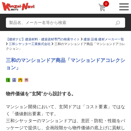
0
【建材ナビ】建築材料・建築資材専門の検索サイト
建築 設備 建材メーカー一覧
三和シヤッター工業株式会社
三和のマンションドア商品「マンションドアコレ
クション」
三和のマンションドア商品「マンションドアコレクシ
ョン」
動画
ショールーム
かたなび
コラム
物件価値を“玄関”から設計する。
すまいリング
設計士インタビュー
Q＆A
販売・施工代理店募集
マンション開発において、玄関ドアは「コスト要素」ではな
く「価値創出要素」です。
お気に入り
三和シヤッターのマンションドアは、意匠・防犯・性能をパ
ッケージで提供し、企画段階から物件価値の底上げに貢献し