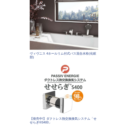
ヴィヴニス 4ホールリム付式バス混合水栓(化粧
部)
【発売中!】ダクトレス熱交換換気システム「せ
せらぎ®S400」