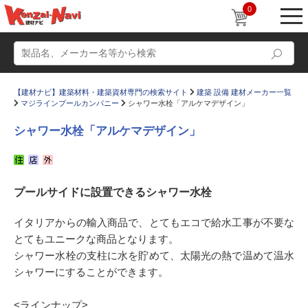
0
【建材ナビ】建築材料・建築資材専門の検索サイト
建築 設備 建材メーカー一覧
マジラインプールカンパニー
シャワー水栓「アルケマデザイン」
シャワー水栓「アルケマデザイン」
動画
ショールーム
プールサイドに設置できるシャワー水栓
かたなび
コラム
すまいリング
設計士インタビュー
イタリアからの輸入商品で、とてもエコで給水工事が不要な
とてもユニークな商品となります。
Q＆A
販売・施工代理店募集
シャワー水栓の支柱に水を貯めて、太陽光の熱で温めて温水
お気に入り
シャワーにすることができます。
<ラインナップ>