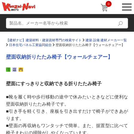
0
【建材ナビ】建築材料・建築資材専門の検索サイト
建築 設備 建材メーカー一覧
日本住宅パネル工業協同組合
壁面収納折りたたみ椅子【ウォールチェアー】
壁面収納折りたたみ椅子【ウォールチェアー】
動画
ショールーム
壁面にすっきりと収納できる折りたたみ椅子
かたなび
コラム
すまいリング
設計士インタビュー
■靴を履く時や歩行移動の途中で休みたいときなどに便利な
壁面収納折りたたみ椅子です。
Q＆A
販売・施工代理店募集
■引き手を軽く引き、座板を引き出すだけで椅子ができあが
お気に入り
ります。
■壁面の再収納もワンタッチで簡単。また、据置型に比べて
椅子まわりの掃除がしやくなっています。