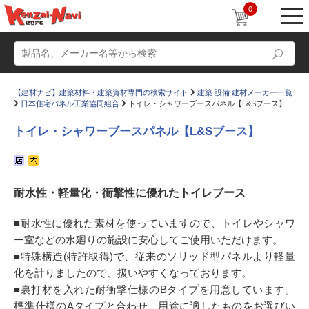
0
【建材ナビ】建築材料・建築資材専門の検索サイト
建築 設備 建材メーカー一覧
日本住宅パネル工業協同組合
トイレ・シャワーブースパネル【L&Sブース】
トイレ・シャワーブースパネル【L&Sブース】
動画
ショールーム
耐水性・軽量化・衝撃性に優れたトイレブース
かたなび
コラム
すまいリング
設計士インタビュー
■耐水性に優れた素材を使っていますので、トイレやシャワ
ー室などの水廻りの施設に安心してご使用いただけます。
Q＆A
販売・施工代理店募集
■特殊構造(特許取得)で、従来のソリッド型パネルより軽量
お気に入り
化を計りましたので、扱いやすくなっております。
■裏打材を入れた耐衝撃仕様のBタイプを用意しています。
標準仕様のAタイプと合わせ、用途に適したものをお選びい