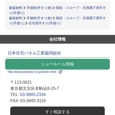
建築材料
手摺材(手すり材)
階段・スロープ・共用廊下用手す
り(手摺り)
建築材料
手摺材(手すり材)
階段・スロープ・共用廊下用手す
り(手摺り)
住宅用手すり(手摺り)
会社情報
日本住宅パネル工業協同組合
ショールーム情報
http://www.panekyo.or.jp/index.html
〒113-0021
東京都文京区本駒込6-15-7
TEL:
03-3945-2334
FAX: 03-3945-3119
すぐ相談する