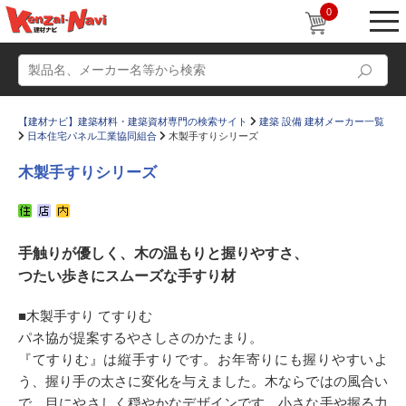
0
【建材ナビ】建築材料・建築資材専門の検索サイト
建築 設備 建材メーカー一覧
日本住宅パネル工業協同組合
木製手すりシリーズ
木製手すりシリーズ
動画
ショールーム
手触りが優しく、木の温もりと握りやすさ、
かたなび
コラム
つたい歩きにスムーズな手すり材
すまいリング
設計士インタビュー
■木製手すり てすりむ
Q＆A
販売・施工代理店募集
パネ協が提案するやさしさのかたまり。
お気に入り
『てすりむ』は縦手すりです。お年寄りにも握りやすいよ
う、握り手の太さに変化を与えました。木ならではの風合い
で、目にやさしく穏やかなデザインです。小さな手や握る力