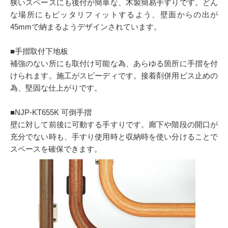
狭いスペースにも後付が簡単な、木製簡易手すりです。どん
な場所にもピッタリフィットするよう、壁面からの出が
45mmで納まるようデザインされています。
■手摺取付下地板
補強のない所にも取付け可能な為、あらゆる箇所に手摺を付
けられます。施工がスピーディです。接着剤併用ビス止めの
為、堅固な仕上がりです。
■NJP-KT655K 可倒手摺
壁に対して前後に可動する手すりです。廊下や階段の開口が
充分でない時も、手すり使用時と収納時を使い分けることで
スペースを確保できます。