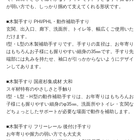
が弱い方でも、しっかり掴めて支えてくれる形状です。
■木製手すり PHI/PHL・動作補助手すり
玄関、出入口、廊下、洗面所、トイレ等、幅広くご使用いた
だけます。
I型・L型の木製補助手すりです。手すりの直径は、お年寄り
はもちろんお子様にも握りやすい細身の35㎜です。手すり先
端部には丸みを持たせ、袖口が引っかからないようにデザイ
ンしてあります。
■木製手すり 国産杉集成材 大和
スギ材特有のやさしさと手触り
I型・L型・H型の動作補助手すりは、お年寄りはもちろんお
子様にも握りやすい細身のφ35㎜。洗面所やトイレ・玄関な
どちょっとしたサポートが必要な場面で動作を補助します。
■木製手すり フリーレール 後付け手すり
お年寄りや握力の弱い方でも大丈夫