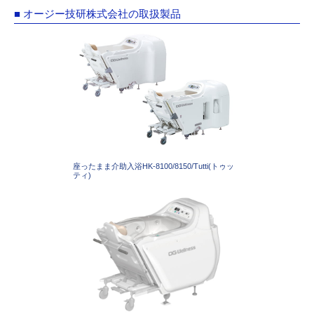
■ オージー技研株式会社の取扱製品
座ったまま介助入浴HK-8100/8150/Tutti(トゥッ
ティ)