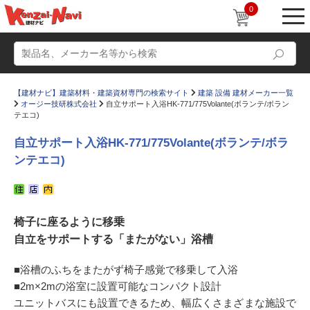
0
【建材ナビ】建築材料・建築資材専門の検索サイト
建築 設備 建材メーカー一覧
オージー技研株式会社
自立サポート入浴HK-771/775Volante(ボランテ/ボラン
テエコ)
自立サポート入浴HK-771/775Volante(ボランテ/ボラ
ンテエコ)
動画
ショールーム
かたなび
コラム
椅子に座るように移乗
すまいリング
設計士インタビュー
自立をサポートする「またがない」浴槽
Q＆A
販売・施工代理店募集
■浴槽のふちをまたがず椅子感覚で移乗して入浴
お気に入り
■2m×2mの浴室に設置可能なコンパクト設計
ユニットバスにも設置できるため、幅広くさまざまな施設で