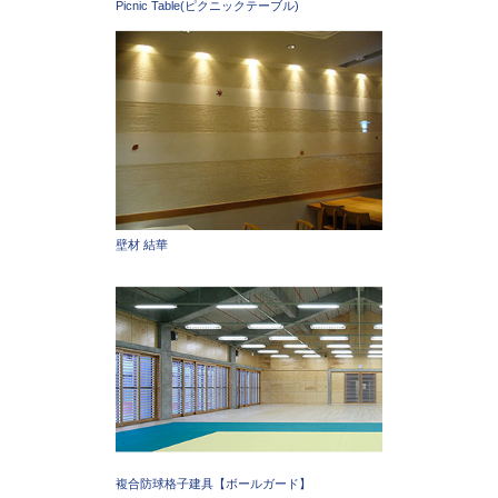
Picnic Table(ピクニックテーブル)
壁材 結華
複合防球格子建具【ボールガード】