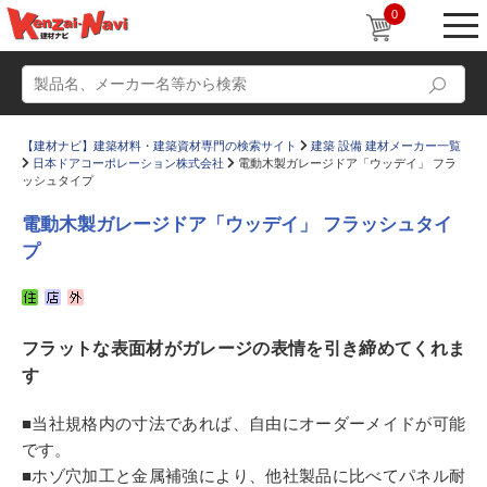
0
【建材ナビ】建築材料・建築資材専門の検索サイト
建築 設備 建材メーカー一覧
日本ドアコーポレーション株式会社
電動木製ガレージドア「ウッデイ」 フラ
ッシュタイプ
電動木製ガレージドア「ウッデイ」 フラッシュタイ
プ
動画
ショールーム
かたなび
コラム
フラットな表面材がガレージの表情を引き締めてくれま
すまいリング
設計士インタビュー
す
Q＆A
販売・施工代理店募集
■当社規格内の寸法であれば、自由にオーダーメイドが可能
お気に入り
です。
■ホゾ穴加工と金属補強により、他社製品に比べてパネル耐