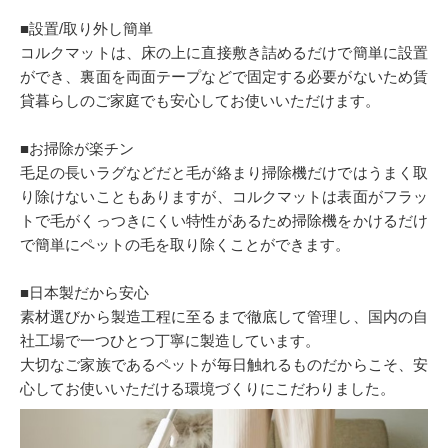
■設置/取り外し簡単
コルクマットは、床の上に直接敷き詰めるだけで簡単に設置
ができ、裏面を両面テープなどで固定する必要がないため賃
貸暮らしのご家庭でも安心してお使いいただけます。
■お掃除が楽チン
毛足の長いラグなどだと毛が絡まり掃除機だけではうまく取
り除けないこともありますが、コルクマットは表面がフラッ
トで毛がくっつきにくい特性があるため掃除機をかけるだけ
で簡単にペットの毛を取り除くことができます。
■日本製だから安心
素材選びから製造工程に至るまで徹底して管理し、国内の自
社工場で一つひとつ丁寧に製造しています。
大切なご家族であるペットが毎日触れるものだからこそ、安
心してお使いいただける環境づくりにこだわりました。