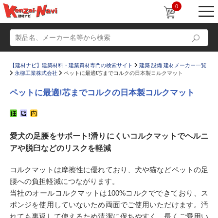
0
【建材ナビ】建築材料・建築資材専門の検索サイト
建築 設備 建材メーカー一覧
永柳工業株式会社
ペットに最適!芯までコルクの日本製コルクマット
ペットに最適!芯までコルクの日本製コルクマット
動画
ショールーム
愛犬の足腰をサポート!滑りにくいコルクマットでヘルニ
かたなび
コラム
アや脱臼などのリスクを軽減
すまいリング
設計士インタビュー
コルクマットは摩擦性に優れており、犬や猫などペットの足
Q＆A
販売・施工代理店募集
腰への負担軽減につながります。
お気に入り
当社のオールコルクマットは100%コルクでできており、ス
ポンジを使用していないため両面でご使用いただけます。汚
れても裏返して使えるため清潔に保ちやすく、長くご愛用い