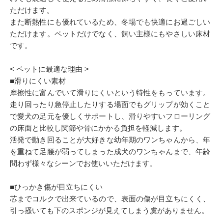
ただけます。
また断熱性にも優れているため、冬場でも快適にお過ごしい
ただけます。ペットだけでなく、飼い主様にもやさしい床材
です。
< ペットに最適な理由 >
■滑りにくい素材
摩擦性に富んでいて滑りにくいという特性をもっています。
走り回ったり急停止したりする場面でもグリップが効くこと
で愛犬の足元を優しくサポートし、滑りやすいフローリング
の床面と比較し関節や骨にかかる負担を軽減します。
活発で動き回ることが大好きな幼年期のワンちゃんから、年
を重ねて足腰が弱ってしまった成犬のワンちゃんまで、年齢
問わず様々なシーンでお使いいただけます。
■ひっかき傷が目立ちにくい
芯までコルクで出来ているので、表面の傷が目立ちにくく、
引っ掻いても下のスポンジが見えてしまう虞がありません。