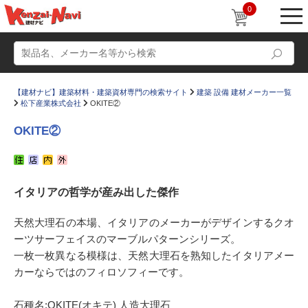
0
【建材ナビ】建築材料・建築資材専門の検索サイト
建築 設備 建材メーカー一覧
松下産業株式会社
OKITE②
OKITE②
動画
ショールーム
イタリアの哲学が産み出した傑作
かたなび
コラム
すまいリング
設計士インタビュー
天然大理石の本場、イタリアのメーカーがデザインするクオ
ーツサーフェイスのマーブルパターンシリーズ。
Q＆A
販売・施工代理店募集
一枚一枚異なる模様は、天然大理石を熟知したイタリアメー
お気に入り
カーならではのフィロソフィーです。
石種名:OKITE(オキテ) 人造大理石