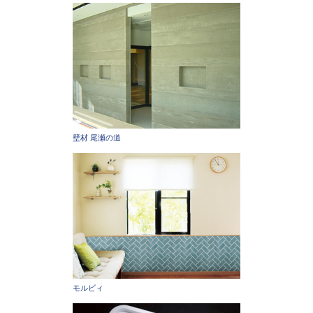
壁材 尾瀬の道
モルビィ