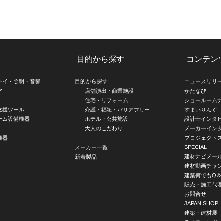
目的から探す
コンテン
レイ・照明・音響
目的から探す
ニュースリリ
ア
店舗演出・商業施設
かたなび
住宅・リフォーム
ショールーム
支援ツール
介護・福祉・バリアフリー
すまいりんぐ
ーム設備機器
ホテル・公共施設
設計士インタ
大人のこだわり
メーカーイン
機器
プロジェクト
SPECIAL
メーカー一覧
建材ナビメー
新着製品
建材動画チャ
建築何でもQ＆
販売・施工代
お問合せ
JAPAN SHOP
建築・建材展