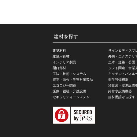
建材を探す
建築材料
サイン＆ディスプ
建築用資材
外構・エクステリ
インテリア製品
土木・道路・公園
開口部材
ソフト関連・営業
工法・技術・システム
キッチン・バスル
震災・防火・災害対策製品
衛生設備機器
エコロジー関連
冷暖房・空調設備
医療・福祉・介護設備
給排水設備機器
セキュリティーシステム
建材用語から探す