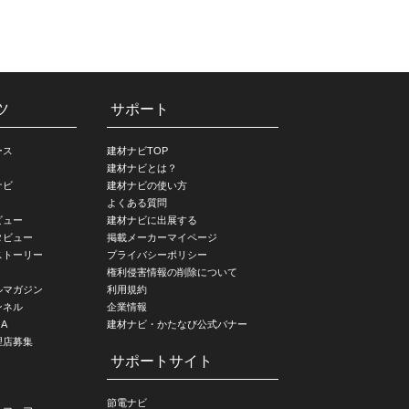
ツ
サポート
ース
建材ナビTOP
建材ナビとは？
ナビ
建材ナビの使い方
よくある質問
ビュー
建材ナビに出展する
タビュー
掲載メーカーマイページ
ストーリー
プライバシーポリシー
権利侵害情報の削除について
ルマガジン
利用規約
ンネル
企業情報
A
建材ナビ・かたなび公式バナー
理店募集
サポートサイト
節電ナビ