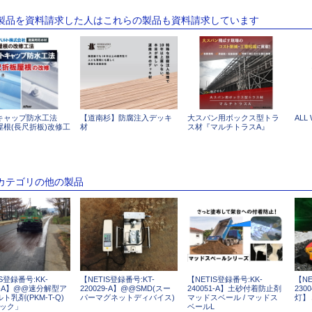
の製品を資料請求した人はこれらの製品も資料請求しています
キャップ防水工法
【道南杉】防腐注入デッキ
大スパン用ボックス型トラ
ALL
屋根(長尺折板)改修工
材
ス材『マルチトラスA』
のカテゴリの他の製品
S登録番号:KK-
【NETIS登録番号:KT-
【NETIS登録番号:KK-
【NE
73-A】@@速分解型ア
220029-A】@@SMD(スー
240051-A】土砂付着防止剤
23
ト乳剤(PKM-T-Q)
パーマグネットディバイス)
マッドスベール / マッドス
灯】
タック」
ベールL