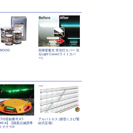
 WOOD
高輝度蓄光 蛍光灯カバー 光
るLight Cover(ライトカバ
ー)
TIS登録番号:KT-
アルバトロス (新型くさび緊
0040-A】【路面点滅誘導
結式足場)
ミチテラ®