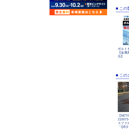
■ こ
ボルト
【金属
法】
■ こ
【NETI
2100
スファル
「QB