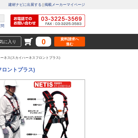
建材ナビに出展する
|
掲載メーカーマイページ
質問
資料請求へ
0
気に入り
進む
】フルハーネス(スカイハーネスフロントプラス)
スフロントプラス)