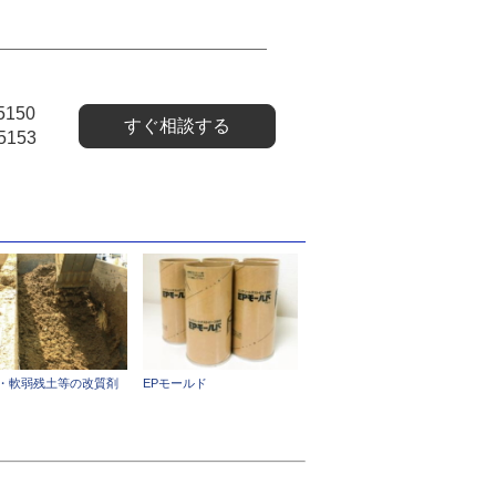
5150
すぐ相談する
5153
・軟弱残土等の改質剤
EPモールド