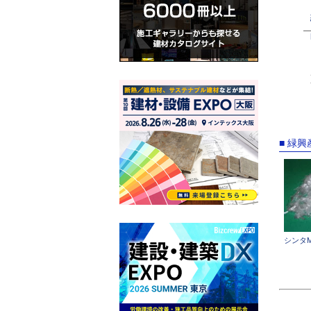
■ 緑
シンタM