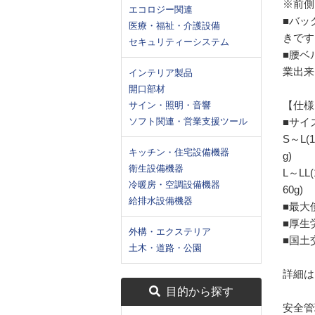
※前側
エコロジー関連
■バッ
医療・福祉・介護設備
きです
セキュリティーシステム
■腰ベ
業出来
インテリア製品
開口部材
【仕様
サイン・照明・音響
ソフト関連・営業支援ツール
■サイ
S～L(
キッチン・住宅設備機器
g)
衛生設備機器
L～LL
冷暖房・空調設備機器
60g)
給排水設備機器
■最大
■厚生
外構・エクステリア
■国土交
土木・道路・公園
詳細は
目的から探す
安全管