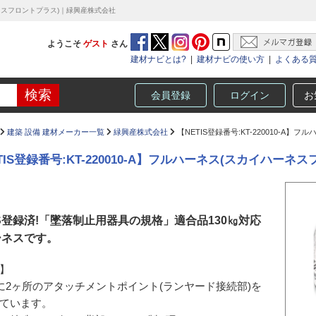
ハーネスフロントプラス)｜緑興産株式会社
ようこそ
ゲスト
さん
建材ナビとは?
|
建材ナビの使い方
|
よくある
会員登録
ログイン
お
建築 設備 建材メーカー一覧
緑興産株式会社
【NETIS登録番号:KT-220010-A
TIS登録番号:KT-220010-A】フルハーネス(スカイハーネ
IS登録済!「墜落制止用器具の規格」適合品130㎏対応
ーネスです。
】
に2ヶ所のアタッチメントポイント(ランヤード接続部)を
ています。