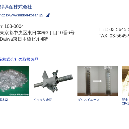
緑興産株式会社
https://www.midori-kosan.jp/
〒103-0004
TEL:
03-5645-
東京都中央区東日本橋3丁目10番6号
FAX: 03-5645-
Daiwa東日本橋ビル4階
興産株式会社の取扱製品
1812
ピッタリ余長
ダクスイエース
泥土
CP-1