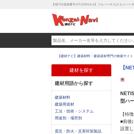
【NETIS登録番号:KT-220010-A】フルハーネス(スカイ
【建材ナビ】建築材料・建築資材専門の検索サイト
【NE
建材を探す
建材用語から探す
NET
建築材料
型ハ
建築用資材
工法・技術・システム
【特徴
用途別・場所別
■前後
設置し
震災・防火・災害対策製品