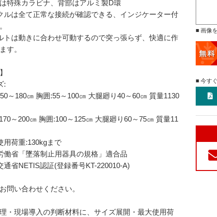
は特殊カラビナ、背部はアルミ製D環
クルは全て正常な接続が確認できる、インジケーター付
。
■ 画像
ルトは動きに合わせ可動するので突っ張らず、快適に作
ます。
】
■ 今す
ズ:
150～180㎝ 胸囲:55～100㎝ 大腿廻り40～60㎝ 質量1130
(170～200㎝ 胸囲:100～125㎝ 大腿廻り60～75㎝ 質量11
使用荷重:130kgまで
労働省「墜落制止用器具の規格」適合品
通省NETIS認証(登録番号KT-220010-A)
お問い合わせください。
理・現場導入の判断材料に、サイズ展開・最大使用荷