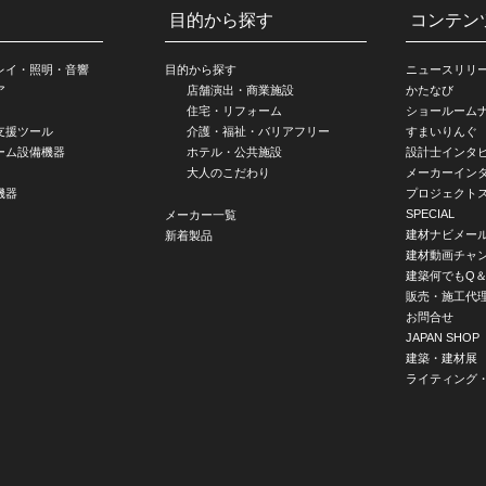
目的から探す
コンテン
レイ・照明・音響
目的から探す
ニュースリリ
ア
店舗演出・商業施設
かたなび
住宅・リフォーム
ショールーム
支援ツール
介護・福祉・バリアフリー
すまいりんぐ
ーム設備機器
ホテル・公共施設
設計士インタ
大人のこだわり
メーカーイン
機器
プロジェクト
SPECIAL
メーカー一覧
建材ナビメー
新着製品
建材動画チャ
建築何でもQ＆
販売・施工代
お問合せ
JAPAN SHOP
建築・建材展
ライティング