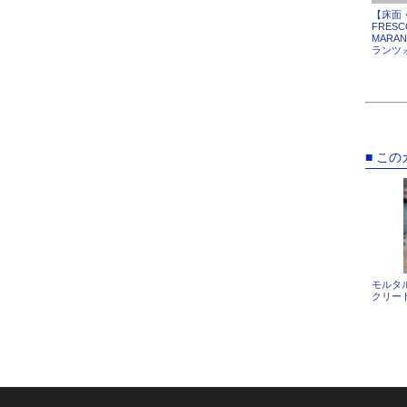
【床面
FRESC
MARA
ランツォ
■ こ
モルタ
クリート