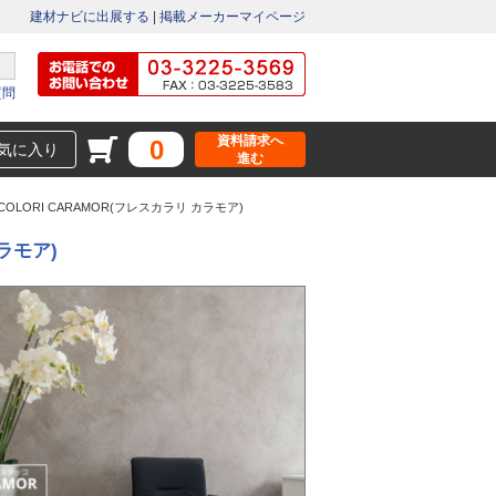
建材ナビに出展する
|
掲載メーカーマイページ
質問
資料請求へ
0
気に入り
進む
OLORI CARAMOR(フレスカラリ カラモア)
ラモア)