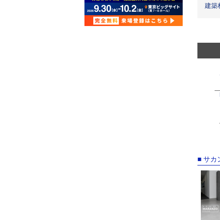
建築
■ サ