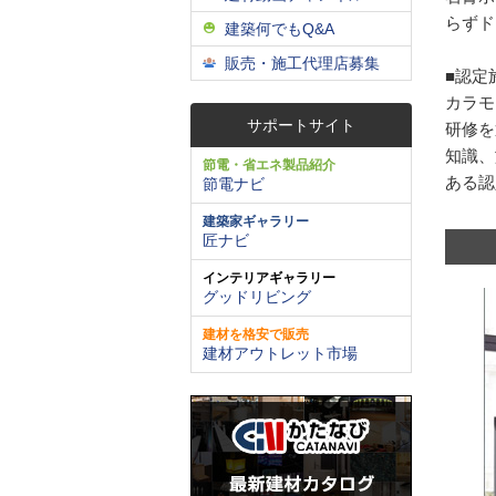
らずド
建築何でもQ&A
販売・施工代理店募集
■認定
カラモ
サポートサイト
研修を
知識、
節電・省エネ製品紹介
ある認
節電ナビ
建築家ギャラリー
匠ナビ
インテリアギャラリー
グッドリビング
建材を格安で販売
建材アウトレット市場