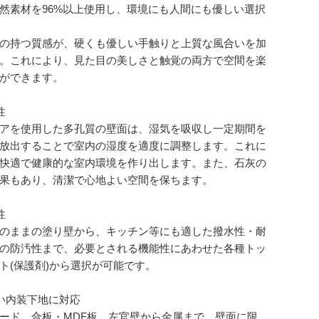
然素材を96%以上使用し、環境にも人間にも優しい選択
の持つ質感が、硬くも優しい手触りと上質な風合いを加
。これにより、見た目の美しさと触覚の両方で空間を楽
ができます。
性
アを使用した多孔質の壁面は、湿気を吸収し一定期間を
放出することで室内の湿度を適度に調整します。これに
快適で健康的な室内環境を作り出します。また、石灰の
果もあり、清潔で心地よい空間を保ちます。
性
のままの塗り壁から、キッチン等にも適した撥水性・耐
の防汚性まで、必要とされる機能性にあわせた各種トッ
ト(保護剤)から選択が可能です。
い内装下地に対応
ード、合板・MDF板、左官壁から金属まで。壁面に限