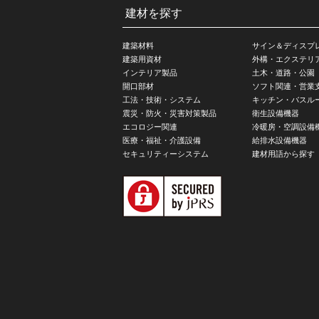
建材を探す
建築材料
サイン＆ディスプ
建築用資材
外構・エクステリ
インテリア製品
土木・道路・公園
開口部材
ソフト関連・営業
工法・技術・システム
キッチン・バスル
震災・防火・災害対策製品
衛生設備機器
エコロジー関連
冷暖房・空調設備
医療・福祉・介護設備
給排水設備機器
セキュリティーシステム
建材用語から探す