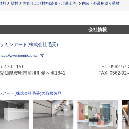
材料
壁材
左官仕上げ材料(漆喰・珪藻土等)
内装・外装用塗り壁材
会社情報
サカンアート(株式会社毛受)
https://www.menjo.co.jp/
〒470-1151
TEL:
0562-57-
愛知県豊明市前後町鎗ヶ名1841
FAX: 0562-92-
カンアート(株式会社毛受)の取扱製品