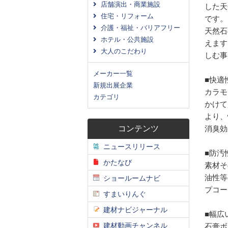
店舗演出・商業施設
した天
住宅・リフォーム
です。
介護・福祉・バリアフリー
天然石
ホテル・公共施設
えます
大人のこだわり
しむ事
メーカー一覧
■快適
新規出展企業
カラモ
カテゴリ
かけて
より、
コンテンツ
消臭効
ニュースリリース
■防汚
かたなび
素材そ
油性等
ショールームナビ
プコー
すまいりんぐ
建材ナビジャーナル
■幅広
建材動画チャンネル
石膏ボ