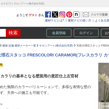
ラリ カラモア)｜サカンアート(株式会社毛受)
ようこそ
ゲスト
さん
建材ナビとは?
|
建材ナビの使い方
|
よくある
会員登録
ログイン
お
建築 設備 建材メーカー一覧
サカンアート(株式会社毛受)
天然大理石スタッコ FRESC
理石スタッコ FRESCOLORI CARAMOR(フレスカラリ カ
スカラリの基本となる壁面用の意匠仕上左官材
めた無限のカラーバリエーションで、多様な表情な壁の
ず、天井への施工も可能です。
 >