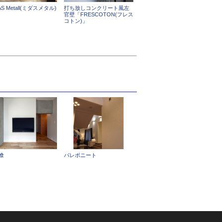
AS Metall(ミダスメタル)
打ち放しコンクリート風左
官壁「FRESCOTON(フレス
コトン)」
パレボニート
喰