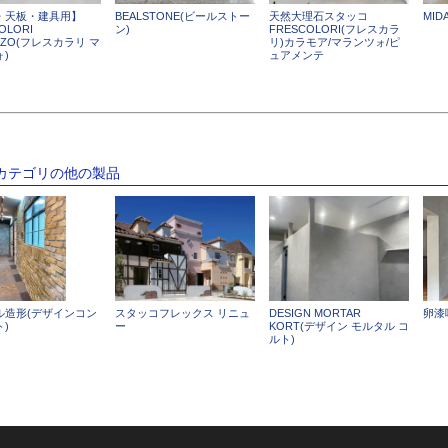
・天板・建具用】
BEALSTONE(ビールストー
天然大理石スタッコ
MID
OLORI
ン)
FRESCOLORI(フレスカラ
NZO(フレスカラリ マ
リ)カラモア/マランツォ/ピ
)
ュアメンテ
のカテゴリの他の製品
ル造形(デザインコン
スタッコフレックス リニュ
DESIGN MORTAR
卵漆
)
ー
KORT(デザイン モルタル コ
ルト)