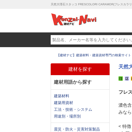
天然大理石スタッコ FRESCOLORI CARAMOR(フレスカ
【建材ナビ】建築材料・建築資材専門の検索サイト
天然大
建材を探す
建材用語から探す
フレ
建築材料
建築用資材
濃色含
工法・技術・システム
みなら
用途別・場所別
< 特徴
震災・防火・災害対策製品