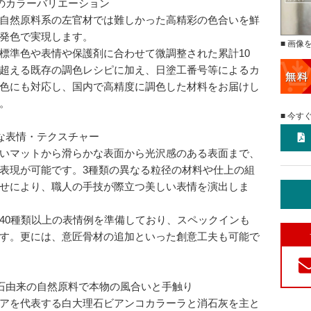
のカラーバリエーション
自然原料系の左官材では難しかった高精彩の色合いを鮮
発色で実現します。
■ 画像
標準色や表情や保護剤に合わせて微調整された累計10
超える既存の調色レシピに加え、日塗工番号等によるカ
色にも対応し、国内で高精度に調色した材料をお届けし
。
■ 今す
な表情・テクスチャー
いマットから滑らかな表面から光沢感のある表面まで、
表現が可能です。3種類の異なる粒径の材料や仕上の組
せにより、職人の手技が際立つ美しい表情を演出しま
40種類以上の表情例を準備しており、スペックインも
す。更には、意匠骨材の追加といった創意工夫も可能で
石由来の自然原料で本物の風合いと手触り
アを代表する白大理石ビアンコカラーラと消石灰を主と