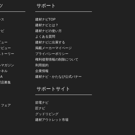
ツ
サポート
ース
建材ナビTOP
建材ナビとは？
ナビ
建材ナビの使い方
よくある質問
ビュー
建材ナビに出展する
タビュー
掲載メーカーマイページ
ストーリー
プライバシーポリシー
権利侵害情報の削除について
ルマガジン
利用規約
ンネル
企業情報
A
建材ナビ・かたなび公式バナー
理店募集
サポートサイト
節電ナビ
・フェア
匠ナビ
グッドリビング
建材アウトレット市場