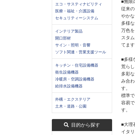
■無限
エコ・サスティナビリティ
従来の
医療・福祉・介護設備
やかな
セキュリティーシステム
多様な
万色を
インテリア製品
スタム
開口部材
てます
サイン・照明・音響
ソフト関連・営業支援ツール
■多様
キッチン・住宅設備機器
荒らし
衛生設備機器
多彩な
冷暖房・空調設備機器
み合わ
給排水設備機器
す。
標準で
外構・エクステリア
容易で
土木・道路・公園
す。
■大理
目的から探す
イタリ