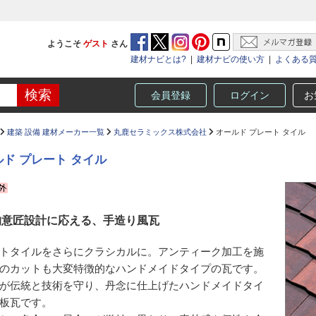
ようこそ
ゲスト
さん
建材ナビとは?
|
建材ナビの使い方
|
よくある
会員登録
ログイン
お
建築 設備 建材メーカー一覧
丸鹿セラミックス株式会社
オールド プレート タイル
ド プレート タイル
的意匠設計に応える、手造り風瓦
トタイルをさらにクラシカルに。アンティーク加工を施
のカットも大変特徴的なハンドメイドタイプの瓦です。
が伝統と技術を守り、丹念に仕上げたハンドメイドタイ
板瓦です。