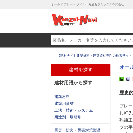
オールド プレート タイル｜丸鹿セラミックス株式会社
【建材ナビ】建築材料・建築資材専門の検索サイト
オール
建材を探す
建材用語から探す
歴史
建築材料
建築用資材
プレー
工法・技術・システム
し軒先
用途別・場所別
熟練工
プの平
震災・防火・災害対策製品