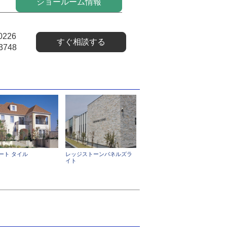
ショールーム情報
0226
すぐ相談する
3748
ート タイル
レッジストーンパネルズラ
イト