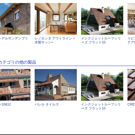
ンデルサンデンブリ
レノホンダ アウトライン <
インクジェットルーフシリ
リビ
木製サッシ>
ーズ フラット10
テア
のカテゴリの他の製品
10&12
バレル タイルズ
インクジェットルーフシリ
CR
ーズ フラット10