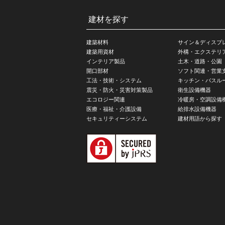
建材を探す
建築材料
サイン＆ディスプ
建築用資材
外構・エクステリ
インテリア製品
土木・道路・公園
開口部材
ソフト関連・営業
工法・技術・システム
キッチン・バスル
震災・防火・災害対策製品
衛生設備機器
エコロジー関連
冷暖房・空調設備
医療・福祉・介護設備
給排水設備機器
セキュリティーシステム
建材用語から探す