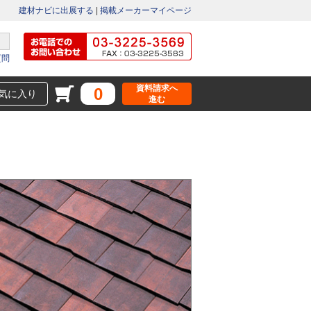
建材ナビに出展する
|
掲載メーカーマイページ
質問
資料請求へ
0
気に入り
進む