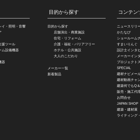
目的から探す
コンテン
レイ・照明・音響
目的から探す
ニュースリリ
ア
店舗演出・商業施設
かたなび
住宅・リフォーム
ショールーム
支援ツール
介護・福祉・バリアフリー
すまいりんぐ
ーム設備機器
ホテル・公共施設
設計士インタ
大人のこだわり
メーカーイン
機器
プロジェクト
SPECIAL
メーカー一覧
建材ナビメー
新着製品
建材動画チャ
建築何でもQ＆
販売・施工代
お問合せ
JAPAN SHOP
建築・建材展
ライティング