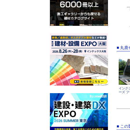
■ 丸
インク
ーズ フ
■ こ