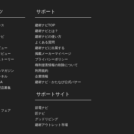
ツ
サポート
ース
建材ナビTOP
建材ナビとは？
ナビ
建材ナビの使い方
よくある質問
ビュー
建材ナビに出展する
タビュー
掲載メーカーマイページ
ストーリー
プライバシーポリシー
権利侵害情報の削除について
ルマガジン
利用規約
ンネル
企業情報
A
建材ナビ・かたなび公式バナー
理店募集
サポートサイト
節電ナビ
・フェア
匠ナビ
グッドリビング
建材アウトレット市場