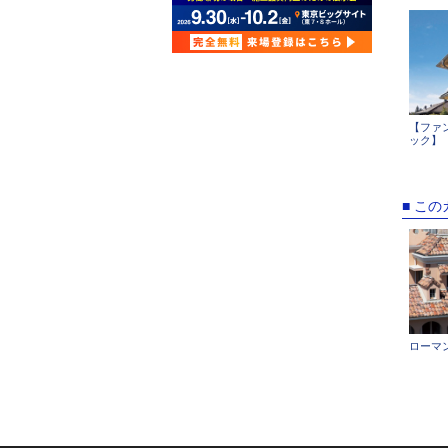
【ファ
ック】
■ こ
ローマン