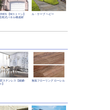
ERIES 【Mストーン】
ル・ケーブ ヘビー
石乾式パネル構成材
意匠ステンレス【銀鱗-
無垢フローリング ローレル
in-】