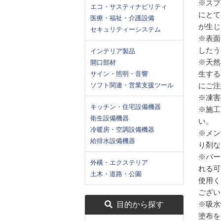
※スプ
エコ・サスティナビリティ
にとて
医療・福祉・介護設備
が生じ
セキュリティーシステム
※表面
したう
インテリア製品
※天然
開口部材
生する
サイン・照明・音響
ソフト関連・営業支援ツール
にご注
※凍害
キッチン・住宅設備機器
※施工
衛生設備機器
い。
冷暖房・空調設備機器
※メン
給排水設備機器
り剤な
※パー
外構・エクステリア
れる可
土木・道路・公園
使用く
ござい
※吸水
目的から探す
塗布を