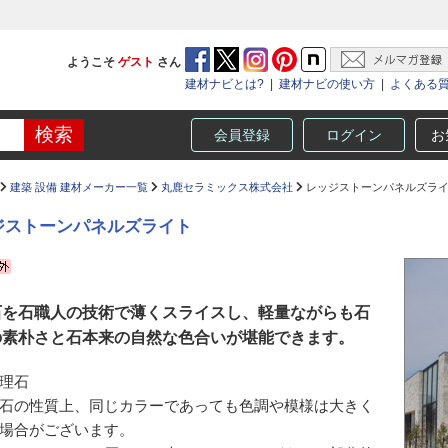
ようこそ
ゲスト
さん
建材ナビとは?
|
建材ナビの使い方
|
よくある
会員登録
ログイン
お
建築 設備 建材メーカー一覧
丸鹿セラミックス株式会社
レッジストーンパネルズラ
ジストーンパネルズライト
石を石職人の技術で薄くスライスし、軽量ながらも石
の素朴さと石本来の自然な色合いが堪能できます。
理石
石の性質上、同じカラーであっても色調や模様は大きく
場合がございます。