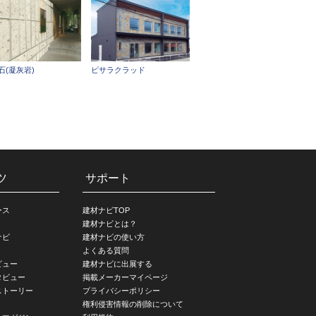
石(凝灰岩)
ピサラクラッド
ツ
サポート
ース
建材ナビTOP
建材ナビとは？
ナビ
建材ナビの使い方
よくある質問
ビュー
建材ナビに出展する
タビュー
掲載メーカーマイページ
ストーリー
プライバシーポリシー
権利侵害情報の削除について