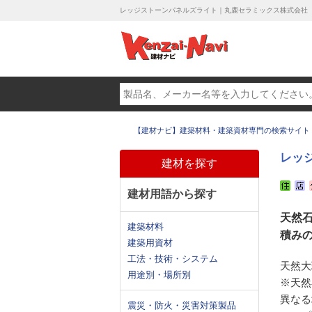
レッジストーンパネルズライト｜丸鹿セラミックス株式会社
【建材ナビ】建築材料・建築資材専門の検索サイト
レッ
建材を探す
建材用語から探す
天然
建築材料
積み
建築用資材
工法・技術・システム
天然大
用途別・場所別
※天然
異なる
震災・防火・災害対策製品