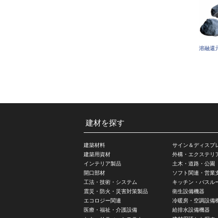
溶融還
建材を探す
建築材料
サイン＆ディスプ
建築用資材
外構・エクステリ
インテリア製品
土木・道路・公園
開口部材
ソフト関連・営業
工法・技術・システム
キッチン・バスル
震災・防火・災害対策製品
衛生設備機器
エコロジー関連
冷暖房・空調設備
医療・福祉・介護設備
給排水設備機器