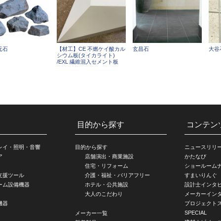
元石
【材工】CE 不燃ケイ酸カル
玄昌石
大谷
シウム板(タイカライト)
/EXL 繊維混入セメント板
目的から探す
コンテン
レイ・照明・音響
目的から探す
ニュースリリ
ア
店舗演出・商業施設
かたなび
住宅・リフォーム
ショールーム
支援ツール
介護・福祉・バリアフリー
すまいりんぐ
ーム設備機器
ホテル・公共施設
設計士インタ
大人のこだわり
メーカーイン
機器
プロジェクト
SPECIAL
メーカー一覧