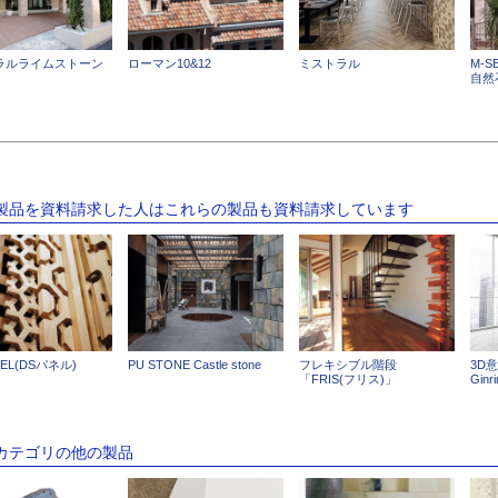
ラルライムストーン
ローマン10&12
ミストラル
M-S
自然
の製品を資料請求した人はこれらの製品も資料請求しています
NEL(DSパネル)
PU STONE Castle stone
フレキシブル階段
3D
「FRIS(フリス)」
Ginr
のカテゴリの他の製品