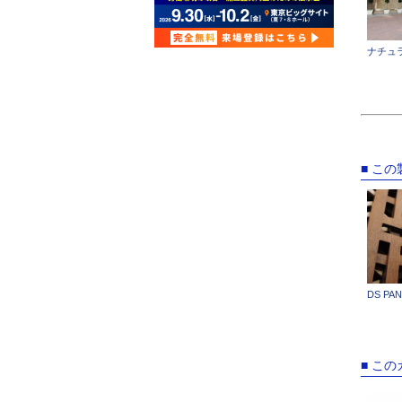
ナチュ
■ こ
DS PA
■ こ