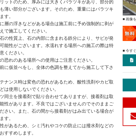
リットのため、厚みには大きくバラツキがあり、部分的
も薄い部分がございます。そのため、重量にはバラツキ
ます。
■ 画像
に層の浮きなどがある場合は施工前に予め強制的に剥が
えで施工してください。
石の性質上、石の内部に含まれる鉄分により、サビが発
可能性がございます。水濡れする場所への施工の際は特
■ 今す
意ください。
の恐れのある場所への使用はご注意ください。
前に仮並べをし、全体の色調を整えてから施工して下さ
テナンス時は変色の恐れがあるため、酸性洗剤やカビ取
どは使用しないでください。
ツ同士を接着剤で貼り合わせてありますが、接着剤は取
能性があります。不良ではございませんのでそのままご
ださい。また、石の間から接着剤がはみ出ている場合が
ます。
性があるため、シミ汚れやコケの防止には撥水剤などの
おすすめします。