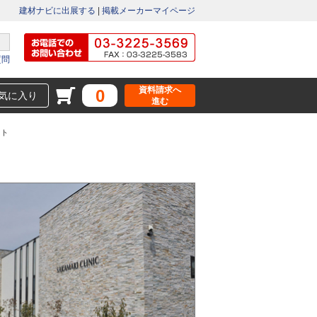
建材ナビに出展する
|
掲載メーカーマイページ
質問
資料請求へ
0
気に入り
進む
イト