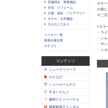
店舗演出・商業施設
※ケー
住宅・リフォーム
の前に
介護・福祉・バリアフリー
※ご注
ホテル・公共施設
大人のこだわり
<カラ
・ライ
メーカー一覧
・シル
新規出展企業
・サン
カテゴリ
・シル
コンテンツ
ニュースリリース
かたなび
ショールームナビ
すまいりんぐ
建材ナビジャーナル
建材動画チャンネル