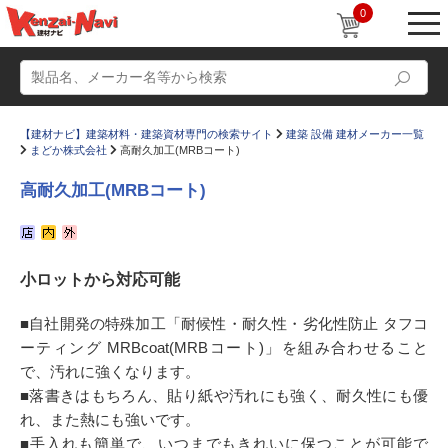
0
【建材ナビ】建築材料・建築資材専門の検索サイト
建築 設備 建材メーカー一覧
まどか株式会社
高耐久加工(MRBコート)
高耐久加工(MRBコート)
動画
ショールーム
小ロットから対応可能
かたなび
コラム
すまいリング
設計士インタビュー
■自社開発の特殊加工「耐候性・耐久性・劣化性防止 タフコ
ーティング MRBcoat(MRBコート)」を組み合わせること
Q＆A
販売・施工代理店募集
で、汚れに強くなります。
お気に入り
■落書きはもちろん、貼り紙や汚れにも強く、耐久性にも優
れ、また熱にも強いです。
■手入れも簡単で、いつまでもきれいに保つことが可能で