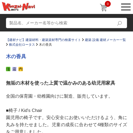
0
【建材ナビ】建築材料・建築資材専門の検索サイト
建築 設備 建材メーカー一覧
株式会社ロータス
木の香具
木の香具
動画
ショールーム
無垢の木材を使った上質で温かみのある幼児用家具
かたなび
コラム
すまいリング
設計士インタビュー
全国の保育園・幼稚園向けに製造、販売しています。
Q＆A
販売・施工代理店募集
■椅子 / Kid's Chair
お気に入り
園児用の椅子です。安心安全にお使いいただけるよう、角に
丸みを持たせました。児童の成長に合わせて4種類のサイズ
をご用意しました。