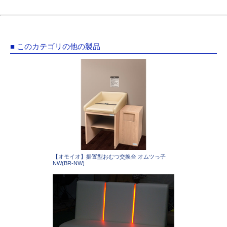
■ このカテゴリの他の製品
【オモイオ】据置型おむつ交換台 オムツっ子
NW(BR-NW)