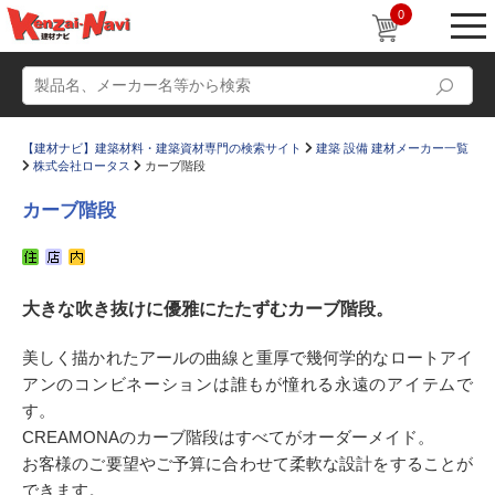
0
【建材ナビ】建築材料・建築資材専門の検索サイト
建築 設備 建材メーカー一覧
株式会社ロータス
カーブ階段
カーブ階段
動画
ショールーム
大きな吹き抜けに優雅にたたずむカーブ階段。
かたなび
コラム
すまいリング
設計士インタビュー
美しく描かれたアールの曲線と重厚で幾何学的なロートアイ
アンのコンビネーションは誰もが憧れる永遠のアイテムで
Q＆A
販売・施工代理店募集
す。
お気に入り
CREAMONAのカーブ階段はすべてがオーダーメイド。
お客様のご要望やご予算に合わせて柔軟な設計をすることが
できます。