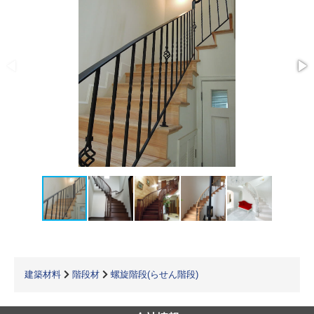
建築材料
階段材
螺旋階段(らせん階段)