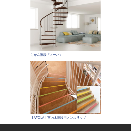
らせん階段『ノーバ』
【AFOLA】室内木階段用ノンスリップ