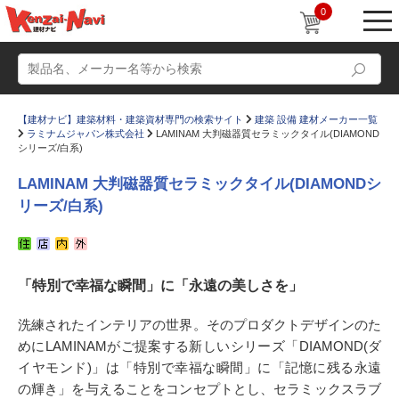
0
【建材ナビ】建築材料・建築資材専門の検索サイト
建築 設備 建材メーカー一覧
ラミナムジャパン株式会社
LAMINAM 大判磁器質セラミックタイル(DIAMOND
シリーズ/白系)
LAMINAM 大判磁器質セラミックタイル(DIAMONDシ
リーズ/白系)
動画
ショールーム
かたなび
コラム
「特別で幸福な瞬間」に「永遠の美しさを」
すまいリング
設計士インタビュー
Q＆A
販売・施工代理店募集
洗練されたインテリアの世界。そのプロダクトデザインのた
めにLAMINAMがご提案する新しいシリーズ「DIAMOND(ダ
お気に入り
イヤモンド)」は「特別で幸福な瞬間」に「記憶に残る永遠
の輝き」を与えることをコンセプトとし、セラミックスラブ