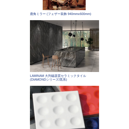
鹿角ミラー (フェザー装飾 940mmx600mm)
LAMINAM 大判磁器質セラミックタイル
(DIAMONDシリーズ/黒系)