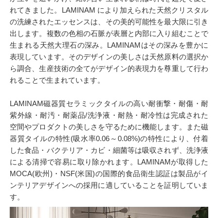
れてきました。LAMINAM により加えられた天然クリスタル
の洗練されたエッセンスは、その美的可能性を最大限に引き
出します。複数の色相の石脈が表層と内部に入り組むことで
生まれる天然大理石の深み。LAMINAMはその深みを豊かに
表現しています。そのデザインの美しさは天然原料の選択か
ら調合、生産技術の全てがデザイン的表現力を尊重して行わ
れることで生まれています。
LAMINAM磁器質セラミックタイルの高い耐衝撃・耐傷・耐
紫外線・耐汚・耐薬品/洗浄液・耐熱・耐冷性は完成された
空間やプロダクトの美しさを守るために機能します。また磁
器質タイルの特性(吸水率0.06～0.08%)の特性により、付着
した食品・バクテリア・カビ・細菌等は吸収されず、洗浄液
による清掃で容易に取り除かれます。LAMINAMが取得した
MOCA(欧州)・NSF(米国)の国際的食品衛生認証は製品がイ
ンテリアデザインへの採用に適していることを証明していま
す。