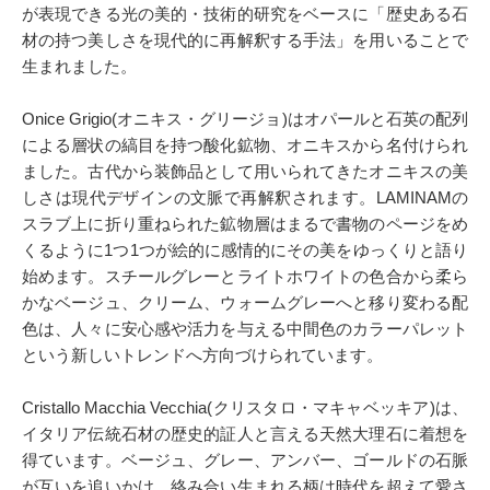
が表現できる光の美的・技術的研究をベースに「歴史ある石
材の持つ美しさを現代的に再解釈する手法」を用いることで
生まれました。
Onice Grigio(オニキス・グリージョ)はオパールと石英の配列
による層状の縞目を持つ酸化鉱物、オニキスから名付けられ
ました。古代から装飾品として用いられてきたオニキスの美
しさは現代デザインの文脈で再解釈されます。LAMINAMの
スラブ上に折り重ねられた鉱物層はまるで書物のページをめ
くるように1つ1つが絵的に感情的にその美をゆっくりと語り
始めます。スチールグレーとライトホワイトの色合から柔ら
かなベージュ、クリーム、ウォームグレーへと移り変わる配
色は、人々に安心感や活力を与える中間色のカラーパレット
という新しいトレンドへ方向づけられています。
Cristallo Macchia Vecchia(クリスタロ・マキャベッキア)は、
イタリア伝統石材の歴史的証人と言える天然大理石に着想を
得ています。ベージュ、グレー、アンバー、ゴールドの石脈
が互いを追いかけ、絡み合い生まれる柄は時代を超えて愛さ