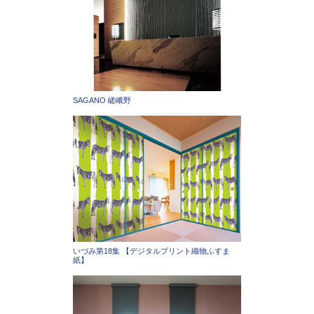
SAGANO 嵯峨野
いづみ第18集 【デジタルプリント織物ふすま
紙】