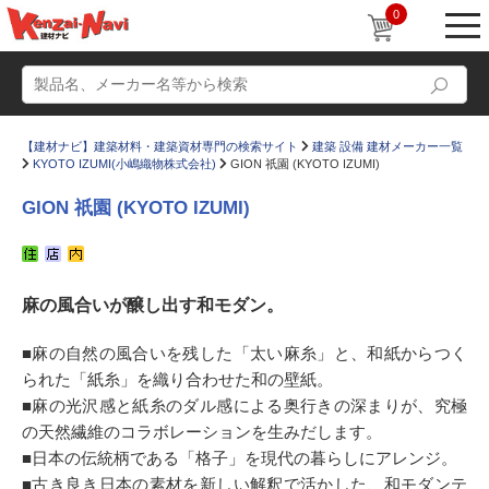
0
【建材ナビ】建築材料・建築資材専門の検索サイト
建築 設備 建材メーカー一覧
KYOTO IZUMI(小嶋織物株式会社)
GION 祇園 (KYOTO IZUMI)
GION 祇園 (KYOTO IZUMI)
動画
ショールーム
麻の風合いが醸し出す和モダン。
かたなび
コラム
すまいリング
設計士インタビュー
■麻の自然の風合いを残した「太い麻糸」と、和紙からつく
られた「紙糸」を織り合わせた和の壁紙。
Q＆A
販売・施工代理店募集
■麻の光沢感と紙糸のダル感による奥行きの深まりが、究極
お気に入り
の天然繊維のコラボレーションを生みだします。
■日本の伝統柄である「格子」を現代の暮らしにアレンジ。
■古き良き日本の素材を新しい解釈で活かした、和モダンテ