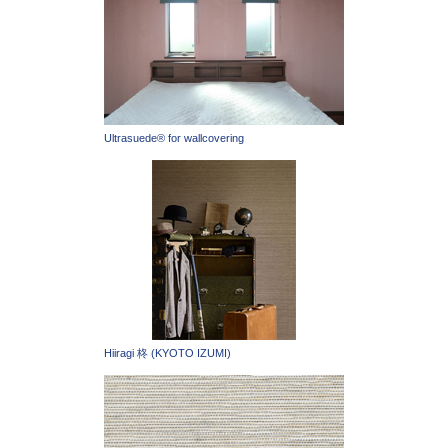
Ultrasuede® for wallcovering
Hiiragi 柊 (KYOTO IZUMI)