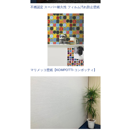
不燃認定 スーパー耐久性 フィルム汚れ防止壁紙
マリメッコ壁紙【KOMPOTTI-コンポッティ】