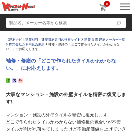
0
【建材ナビ】建築材料・建築資材専門の検索サイト
建築 設備 建材メーカー一覧
株式会社カネキ販売東京
補修・修繕の「どこで作られたタイルかわからな
い。」にお応えします。
補修・修繕の「どこで作られたタイルかわからな
い。」にお応えします。
動画
ショールーム
かたなび
コラム
大事なマンション・施設の外壁タイルを精密に復元しま
すまいリング
設計士インタビュー
す!
Q＆A
販売・施工代理店募集
マンション・施設の外壁タイルを精密に復元します。
お気に入り
どこで作られたタイルかわからない補修後の色合いが不安
タイルが剥がれ落ちてしまったけど不動産価値を上げていき