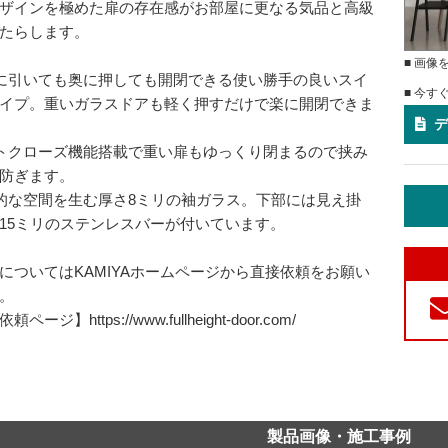
ザインを極めた扉の存在感がお部屋に更なる気品と高級
たらします。
■ 画像
に引いても奥に押しても開閉できる使い勝手の良いスイ
■ 今す
イプ。重いガラスドアも軽く押すだけで楽に開閉できま
デ
トクローズ機能搭載で重い扉もゆっくり閉まるので挟み
防ぎます。
的な空間を生む厚さ8ミリの袖ガラス。下部には見え掛
15ミリのステンレスバーが付いています。
についてはKAMIYAホームページから直接依頼をお願い
。
ページ】https://www.fullheight-door.com/
製品画像・施工事例