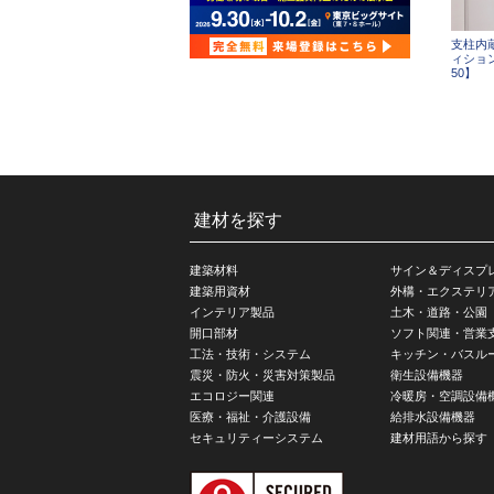
支柱内
ィショ
50】
建材を探す
建築材料
サイン＆ディスプ
建築用資材
外構・エクステリ
インテリア製品
土木・道路・公園
開口部材
ソフト関連・営業
工法・技術・システム
キッチン・バスル
震災・防火・災害対策製品
衛生設備機器
エコロジー関連
冷暖房・空調設備
医療・福祉・介護設備
給排水設備機器
セキュリティーシステム
建材用語から探す