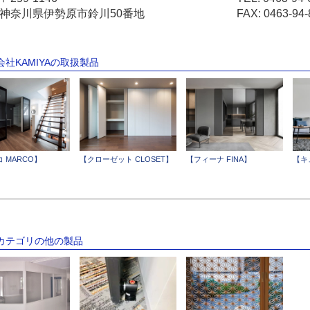
神奈川県伊勢原市鈴川50番地
FAX: 0463-94-
会社KAMIYAの取扱製品
 MARCO】
【クローゼット CLOSET】
【フィーナ FINA】
【キ
のカテゴリの他の製品