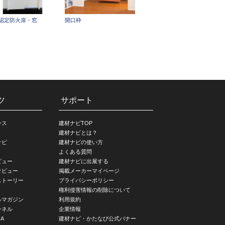
認定防火扉・窓
開口枠
ツ
サポート
ース
建材ナビTOP
建材ナビとは？
ナビ
建材ナビの使い方
よくある質問
ビュー
建材ナビに出展する
タビュー
掲載メーカーマイページ
ストーリー
プライバシーポリシー
権利侵害情報の削除について
ルマガジン
利用規約
ンネル
企業情報
A
建材ナビ・かたなび公式バナー