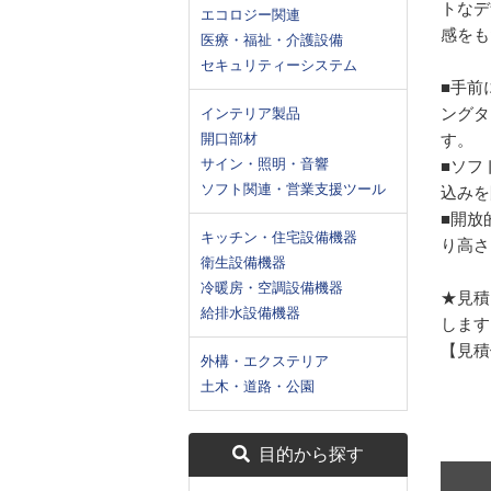
トなデ
エコロジー関連
感をも
医療・福祉・介護設備
セキュリティーシステム
■手前
ングタ
インテリア製品
開口部材
す。
サイン・照明・音響
■ソフ
ソフト関連・営業支援ツール
込みを
■開放
キッチン・住宅設備機器
り高さ
衛生設備機器
冷暖房・空調設備機器
★見積
給排水設備機器
します
【見積依頼
外構・エクステリア
土木・道路・公園
目的から探す