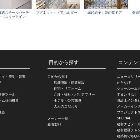
蔵式スチールパーテ
マグネット・ドアホルダー
「縁起組子」麻の葉ドア
個別
ン【スタットイン
目的から探す
コンテン
レイ・照明・音響
目的から探す
ニュースリリ
ア
店舗演出・商業施設
かたなび
住宅・リフォーム
ショールーム
支援ツール
介護・福祉・バリアフリー
すまいりんぐ
ーム設備機器
ホテル・公共施設
設計士インタ
大人のこだわり
メーカーイン
機器
プロジェクト
SPECIAL
メーカー一覧
建材ナビメー
新着製品
建材動画チャ
建築何でもQ＆