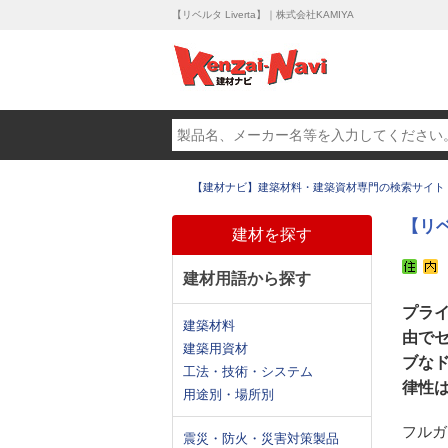
【リベルタ Liverta】｜株式会社KAMIYA
【建材ナビ】建築材料・建築資材専門の検索サイト
【リベ
建材を探す
建材用語から探す
プラ
建築材料
由で
建築用資材
ブな
工法・技術・システム
律性
用途別・場所別
フルガ
震災・防火・災害対策製品