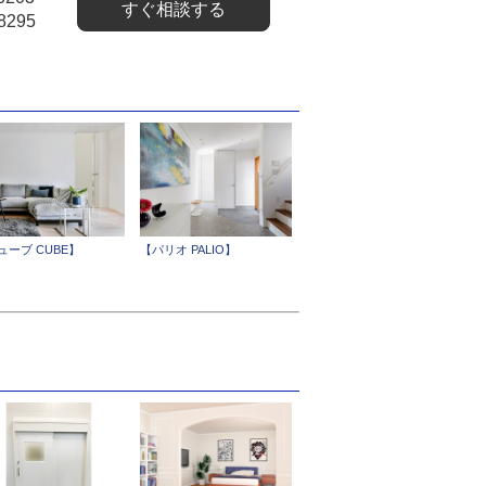
すぐ相談する
8295
ューブ CUBE】
【パリオ PALIO】