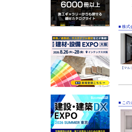
■ 株式
【マルコ
■ こ