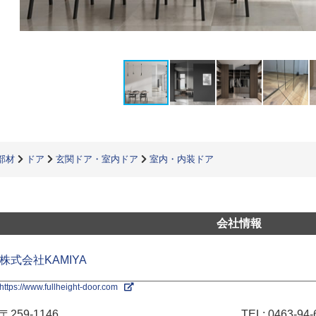
部材
ドア
玄関ドア・室内ドア
室内・内装ドア
会社情報
株式会社KAMIYA
https://www.fullheight-door.com
〒259-1146
TEL:
0463-94-