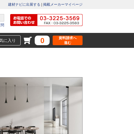
建材ナビに出展する
|
掲載メーカーマイページ
質問
資料請求へ
0
気に入り
進む