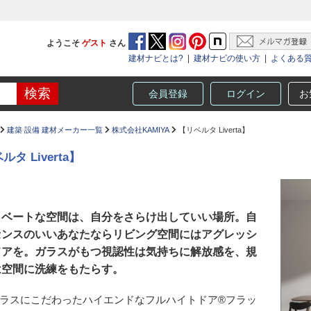
ようこそ
ゲスト
さん
建材ナビとは?
|
建材ナビの使い方
|
よくある
会員登録
ログイン
お
建築 設備 建材メーカー一覧
株式会社KAMIYA
【リベルタ Liverta】
ルタ Liverta】
イベートな空間は、自分をさらけ出していい場所。自
センスのいいあなたならリビング空間にはアグレッシ
ドアを。ガラスがもつ視認性は気持ちに解放感を、規
は空間に洗練をもたらす。
ラスにこだわったハイエンドなフルハイトドア®フラッ