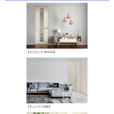
【エヌセンス Nsense】
【キューブ CUBE】