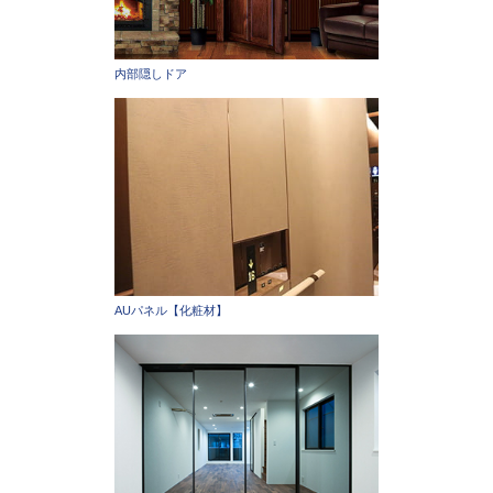
内部隠しドア
AUパネル【化粧材】