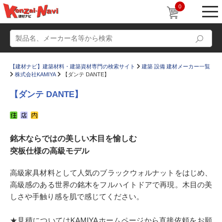
0
【建材ナビ】建築材料・建築資材専門の検索サイト
建築 設備 建材メーカー一覧
株式会社KAMIYA
【ダンテ DANTE】
【ダンテ DANTE】
動画
ショールーム
銘木ならではの美しい木目を愉しむ
かたなび
コラム
突板仕様の高級モデル
すまいリング
設計士インタビュー
高級家具材料として人気のブラックウォルナットをはじめ、
Q＆A
販売・施工代理店募集
高級感のある世界の銘木をフルハイトドアで再現。木目の美
お気に入り
しさや手触り感を肌で感じてください。
★見積についてはKAMIYAホームページから直接依頼をお願