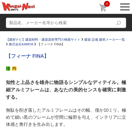
0
【建材ナビ】建築材料・建築資材専門の検索サイト
建築 設備 建材メーカー一覧
株式会社KAMIYA
【フィーナ FINA】
【フィーナ FINA】
動画
ショールーム
知性と上品さを雄弁に物語るシンプルなディテイル。極
かたなび
コラム
細アルミフレームは、あなたの美的センスを確実に刺激
すまいリング
設計士インタビュー
する。
Q＆A
販売・施工代理店募集
無駄を削ぎ落したアルミフレームはその幅、僅か10ミリ。極
お気に入り
めて細い黒のフレームが空間に輪郭を与え、インテリアに立
体感と奥行きを生み出します。